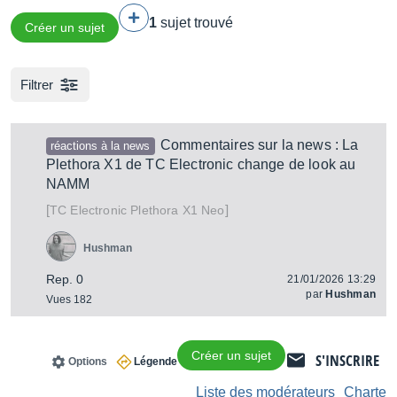
1
sujet trouvé
Créer un sujet
Filtrer
Commentaires sur la news : La
réactions à la news
Plethora X1 de TC Electronic change de look au
NAMM
[
]
Plethora X1 Neo
TC Electronic
Hushman
Rep. 0
21/01/2026 13:29
par
Hushman
Vues 182
Créer un sujet
S'INSCRIRE
Options
Légende
Liste des modérateurs
Charte