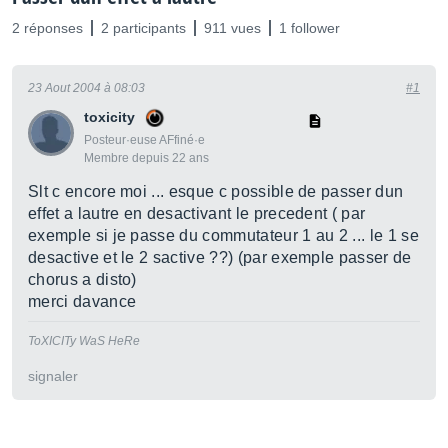
2 réponses
2 participants
911 vues
1 follower
23 Aout 2004 à 08:03
#1
toxicity
Posteur·euse AFfiné·e
Membre depuis 22 ans
Slt c encore moi ... esque c possible de passer dun
effet a lautre en desactivant le precedent ( par
exemple si je passe du commutateur 1 au 2 ... le 1 se
desactive et le 2 sactive ??) (par exemple passer de
chorus a disto)
merci davance
ToXICITy WaS HeRe
signaler