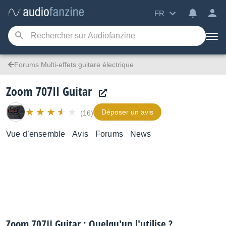
FR
Forums Multi-effets guitare électrique
Zoom 707II Guitar
Déposer un avis
(16)
Vue d’ensemble
Avis
Forums
News
Zoom 707II Guitar : Quelqu'un l'utilise ?