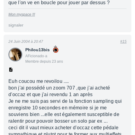
que l'on ve en boucle pour jouer par dessus ?
Mon myspace !!!
signaler
24 Juin 2004 à 20:47
#15
Philou13bis
AFicionado·a
Membre depuis 23 ans
Euh coucou me revoilou ....
bon j'ai possédé un zoom 707 ,que j'ai acheté
d'occaz et que j'ai revendu 1 an après
Je ne me suis pas servi de la fonction sampling qui
enregistre 10 secondes en mémoire si je me
souviens bien ...elle est également susceptible de
ralentir pour pouvoir bosser un solo par ex ...
ceci dit il vaut mieux acheter d'occaz cette pédale
sympathique et plutot pour te former aux multieffets