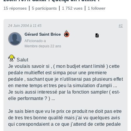
15 réponses
5 participants
1 752 vues
1 follower
24 Juin 2004 à 11:45
#1
Gérard Saint Brice
AFicionado·a
Membre depuis 22 ans
Salut
Je voulais savoir si , ( mon budjet etant limité ) cette
pedale multieffet est simpa pour une premiere
pedale , sachant que je n'utiliserai pas plusieurs effet
en meme temps et tres peu la simulation d'ampli ...
Je suis aussi interessé par la fonction sampler ( est-
elle performante ? ) ...
Je sais bien que vu le prix ce produit ne doit pas etre
de tres tres bonne qualité mais j'ai vu quelques avis
qui corespondaient a ce que j'attend de cette pedale
...