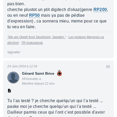
pas bien.
cherche plustot un ptit digitech d'okaz(genre
RP200
,
ou en neuf
RP50
mais ya pas de pédlae
d'expression) , ca sonnera mieu, meme pour ce que
tu veu en faire.
"We are Opeth from Stockholm, Sweden."
-
Les guitares Mayones ca
déchire!
-
TR Instruments
signaler
24 Juin 2004 à 12:26
#4
Gérard Saint Brice
AFicionado·a
Membre depuis 22 ans
Tu l'as testé ? je cherche quelqu'un qui l'a testé ...
paske moi je cherche quelqu'un qui l'a testé ...
Dailleur parmis ceux qui l'ont c'est possbile d'avoir