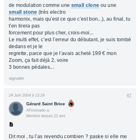
de modulation comme une
small clone
ou une
small stone
(très electro
harmonix, mais qu'est ce que c'est bon...), au final, tu
t'en tirera pas
forcement pour plus cher, crois-moi...
Le multi effet, c'est l'erreur du débutant, je suis tombé
dedans et je le
regrette, parce que je l'avais acheté 199 € mon
Zoom, ça fait déjà 2, voire
3 bonnes pédales...
signaler
24 Juin 2004 à 13:29
#7
Gérard Saint Brice
AFicionado·a
Membre depuis 22 ans
Dit moi , tu l'as revendu combien ? paske si elle me