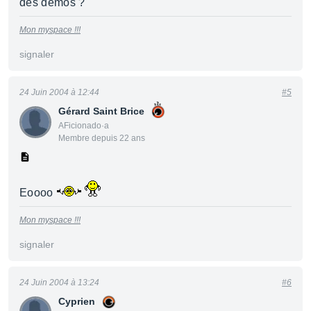
des demos ?
Mon myspace !!!
signaler
24 Juin 2004 à 12:44
#5
Gérard Saint Brice
AFicionado·a
Membre depuis 22 ans
Eoooo
Mon myspace !!!
signaler
24 Juin 2004 à 13:24
#6
Cyprien