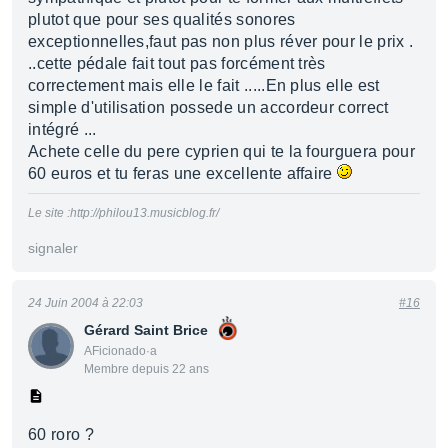
plutot que pour ses qualités sonores
exceptionnelles,faut pas non plus réver pour le prix .
..cette pédale fait tout pas forcément très
correctement mais elle le fait .....En plus elle est
simple d'utilisation possede un accordeur correct
intégré ...
Achete celle du pere cyprien qui te la fourguera pour
60 euros et tu feras une excellente affaire
Le site :http://philou13.musicblog.fr/
signaler
24 Juin 2004 à 22:03
#16
Gérard Saint Brice
AFicionado·a
Membre depuis 22 ans
60 roro ?