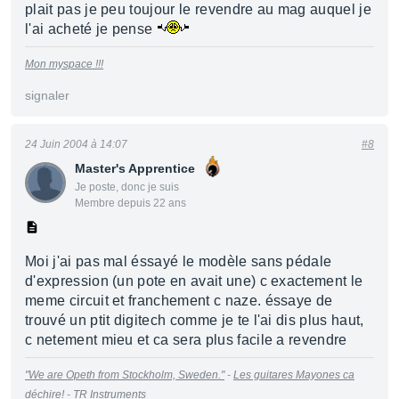
plait pas je peu toujour le revendre au mag auquel je
l'ai acheté je pense
Mon myspace !!!
signaler
24 Juin 2004 à 14:07
#8
Master's Apprentice
Je poste, donc je suis
Membre depuis 22 ans
Moi j'ai pas mal éssayé le modèle sans pédale
d'expression (un pote en avait une) c exactement le
meme circuit et franchement c naze. éssaye de
trouvé un ptit digitech comme je te l'ai dis plus haut,
c netement mieu et ca sera plus facile a revendre
"We are Opeth from Stockholm, Sweden."
-
Les guitares Mayones ca
déchire!
-
TR Instruments