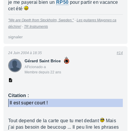
je me payerai bien un
RP50
pour partir en vacance
cet été
"We are Opeth from Stockholm, Sweden."
-
Les guitares Mayones ca
déchire!
-
TR Instruments
signaler
24 Juin 2004 à 18:35
#14
Gérard Saint Brice
AFicionado·a
Membre depuis 22 ans
Citation :
Il est super court !
Tout depend de la carte que tu met dedant
Mais
j'ai pas besoin de beucoup ... Il peu lire les phrases