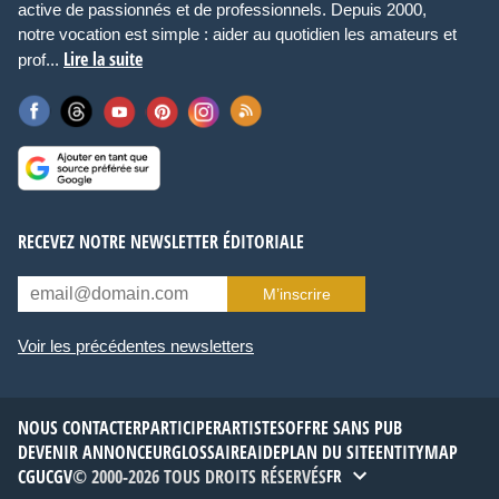
active de passionnés et de professionnels. Depuis 2000,
notre vocation est simple : aider au quotidien les amateurs et
Lire la suite
prof...
RECEVEZ NOTRE NEWSLETTER ÉDITORIALE
M’inscrire
Voir les précédentes newsletters
NOUS CONTACTER
PARTICIPER
ARTISTES
OFFRE SANS PUB
DEVENIR ANNONCEUR
GLOSSAIRE
AIDE
PLAN DU SITE
ENTITYMAP
CGU
CGV
© 2000-2026 TOUS DROITS RÉSERVÉS
FR