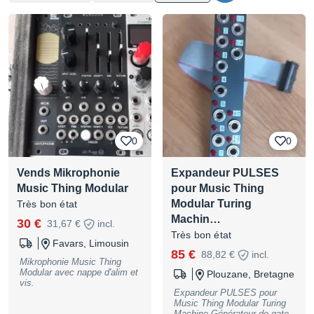
0
0
Vends Mikrophonie
Expandeur PULSES
Music Thing Modular
pour Music Thing
Modular Turing
Très bon état
Machin…
30 €
31,67 €
incl.
Très bon état
Favars, Limousin
85 €
88,82 €
incl.
Mikrophonie Music Thing
Modular avec nappe d'alim et
Plouzane, Bretagne
vis.
Expandeur PULSES pour
Music Thing Modular Turing
Machine Générateur de gate.