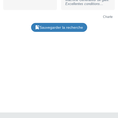
Excellentes conditions
techniques et cosmétiques,
nappe & vis Envoi soigné
avec assurance. #module
Charte
#eurorack
Sauvegarder la recherche