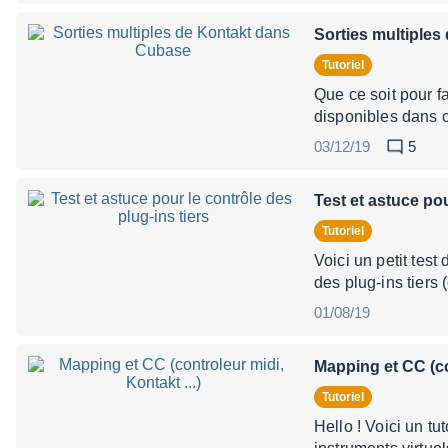
Sorties multiple
Tutoriel
Que ce soit pour fa
disponibles dans c
03/12/19
5
Test et astuce pou
Tutoriel
Voici un petit test
des plug-ins tiers
01/08/19
Mapping et CC (con
Tutoriel
Hello ! Voici un t