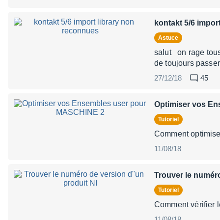
kontakt 5/6 impor
Astuce
salut on rage tous 
de toujours passer
27/12/18
45
Optimiser vos E
Tutoriel
Comment opti
11/08/18
Trouver le numéro
Tutoriel
Comment vérifier 
11/08/18