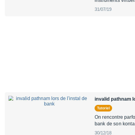
instruments virtue
31/07/19
invalid pathnam lo
Tutoriel
On rencontre parf
bank de son kontak
30/12/18