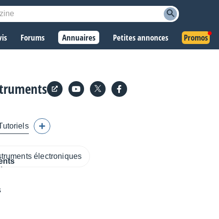
vis
Forums
Annuaires
Petites annonces
Promos
struments
Tutoriels
struments électroniques
s