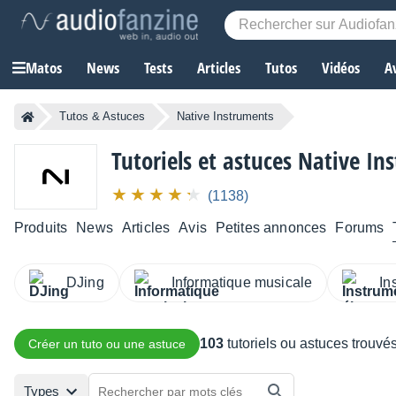
Matos
News
Tests
Articles
Tutos
Vidéos
A
Tutos & Astuces
Native Instruments
Tutoriels et astuces Native In
(1138)
Produits
News
Articles
Avis
Petites annonces
Forums
DJing
Informatique musicale
In
103
tutoriels ou astuces trouvé
Créer un tuto ou une astuce
Types