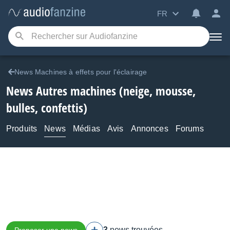
FR
News Machines à effets pour l'éclairage
News Autres machines (neige, mousse,
bulles, confettis)
Produits
News
Médias
Avis
Annonces
Forums
3
news trouvées