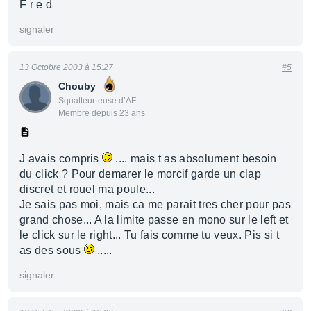
F r e d
signaler
13 Octobre 2003 à 15:27
#5
Chouby
Squatteur·euse d’AF
Membre depuis 23 ans
J avais compris
.... mais t as absolument besoin
du click ? Pour demarer le morcif garde un clap
discret et rouel ma poule...
Je sais pas moi, mais ca me parait tres cher pour pas
grand chose... A la limite passe en mono sur le left et
le click sur le right... Tu fais comme tu veux. Pis si t
as des sous
.....
signaler