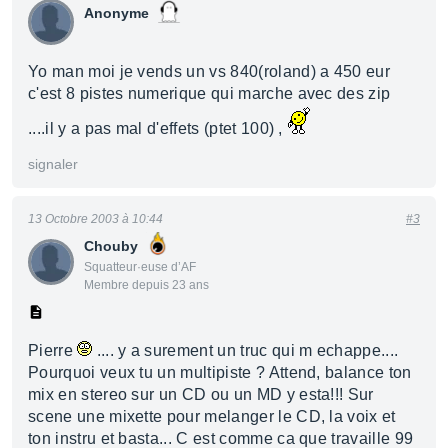
Anonyme
Yo man moi je vends un vs 840(roland) a 450 eur
c'est 8 pistes numerique qui marche avec des zip
....il y a pas mal d'effets (ptet 100) ,
signaler
13 Octobre 2003 à 10:44
#3
Chouby
Squatteur·euse d’AF
Membre depuis 23 ans
Pierre
.... y a surement un truc qui m echappe....
Pourquoi veux tu un multipiste ? Attend, balance ton
mix en stereo sur un CD ou un MD y esta!!! Sur
scene une mixette pour melanger le CD, la voix et
ton instru et basta... C est comme ca que travaille 99