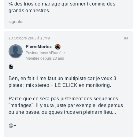
% des trios de mariage qui sonnent comme des
grands orchestres.
signaler
13 Octobre 2003 à 13:49
#4
PierreMortez
Posteur·euse AFfamé·e
Membre depuis 23 ans
Ben, en fait il me faut un multipiste car je veux 3
pistes : mix stereo + LE CLICK en monitoring.
Parce que ce sera pas justement des sequences
"mariages". Il y aura juste par exemple, des percus
ou une basse, ou qques trucs en pleins milieu...
@+