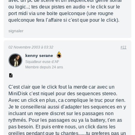
avec un pc de scène et un séquenceur genre sonar
ou logic..; tes deux pistes en audio + le click sur le
port midi via une boite quelconque (une rougne
quelconque fera l'affaire si c'est que pour le click).
signaler
02 Novembre 2003 à 03:32
#11
kenny serane
Squatteur·euse d’AF
Membre depuis 24 ans
C'est clair que le click fout la merde car avec un
MiniDisk c'est niquel pour des sequences stereo.
Avec un click en plus, ca complique le truc pour rien.
Je te conseillerai aussi d'adapter tes sequences en y
incluant un repere discret sur les passages non
rythmés. Pour les passages ou ya la battery, t'en as
pas besoin. Et puis entre nous, un click dans les
oreilles pendant que tu chantes......tu preferes pas un