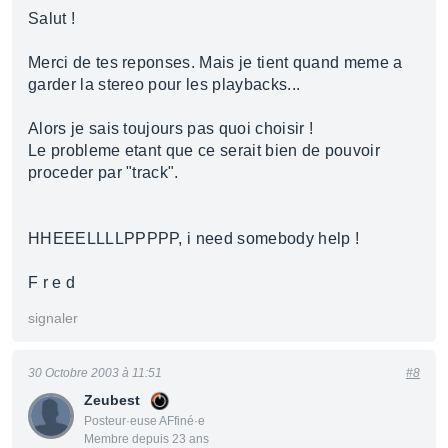
Salut !
Merci de tes reponses. Mais je tient quand meme a
garder la stereo pour les playbacks...
Alors je sais toujours pas quoi choisir !
Le probleme etant que ce serait bien de pouvoir
proceder par "track".
HHEEELLLLPPPPP, i need somebody help !
F r e d
signaler
30 Octobre 2003 à 11:51
#8
Zeubest
Posteur·euse AFfiné·e
Membre depuis 23 ans