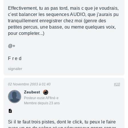
Effectivement, tu as pas tord, mais c que je voudrais,
c'est balancer les sequences AUDIO, que j'aurais pu
tranquillement enregistrer chez moi (genre des
petites percus, une basse, ou meme quelques voix,
pour completer...)
@+
F r e d
signaler
02 Novembre 2003 à 01:40
#10
Zeubest
Posteur·euse AFfiné·e
Membre depuis 23 ans
Si il te faut trois pistes, dont le click, tu peux le faire