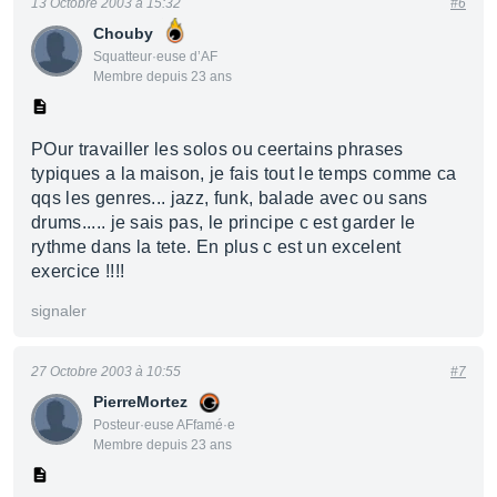
13 Octobre 2003 à 15:32
#6
Chouby
Squatteur·euse d’AF
Membre depuis 23 ans
POur travailler les solos ou ceertains phrases
typiques a la maison, je fais tout le temps comme ca
qqs les genres... jazz, funk, balade avec ou sans
drums..... je sais pas, le principe c est garder le
rythme dans la tete. En plus c est un excelent
exercice !!!!
signaler
27 Octobre 2003 à 10:55
#7
PierreMortez
Posteur·euse AFfamé·e
Membre depuis 23 ans