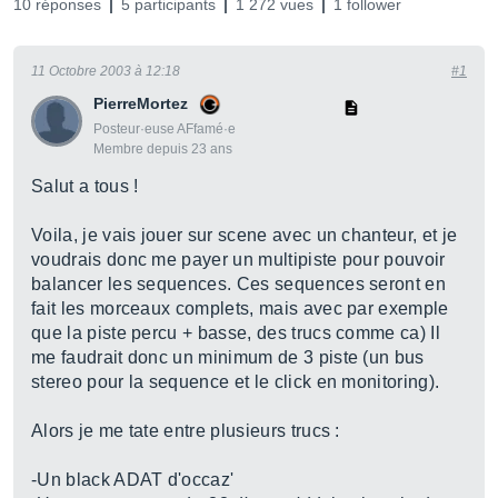
10 réponses
5 participants
1 272 vues
1 follower
11 Octobre 2003 à 12:18
#1
PierreMortez
Posteur·euse AFfamé·e
Membre depuis 23 ans
Salut a tous !
Voila, je vais jouer sur scene avec un chanteur, et je
voudrais donc me payer un multipiste pour pouvoir
balancer les sequences. Ces sequences seront en
fait les morceaux complets, mais avec par exemple
que la piste percu + basse, des trucs comme ca) Il
me faudrait donc un minimum de 3 piste (un bus
stereo pour la sequence et le click en monitoring).
Alors je me tate entre plusieurs trucs :
-Un black ADAT d'occaz'