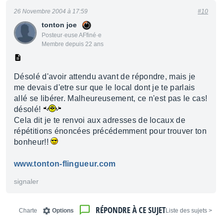
26 Novembre 2004 à 17:59
#10
tonton joe
Posteur·euse AFfiné·e
Membre depuis 22 ans
Désolé d'avoir attendu avant de répondre, mais je
me devais d'etre sur que le local dont je te parlais
allé se libérer. Malheureusement, ce n'est pas le cas!
désolé!
Cela dit je te renvoi aux adresses de locaux de
répétitions énoncées précédemment pour trouver ton
bonheur!!
www.tonton-flingueur.com
signaler
RÉPONDRE À CE SUJET
Charte
Options
< Liste des sujets