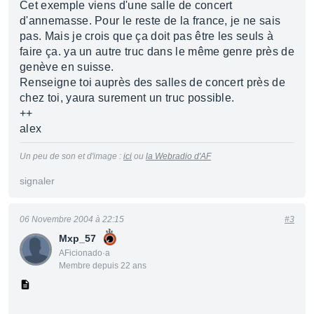
Cet exemple viens d'une salle de concert
d'annemasse. Pour le reste de la france, je ne sais
pas. Mais je crois que ça doit pas être les seuls à
faire ça. ya un autre truc dans le même genre près de
genève en suisse.
Renseigne toi auprès des salles de concert près de
chez toi, yaura surement un truc possible.
++
alex
Un peu de son et d'image :
ici
ou
la Webradio d'AF
signaler
06 Novembre 2004 à 22:15
#3
Mxp_57
AFicionado·a
Membre depuis 22 ans