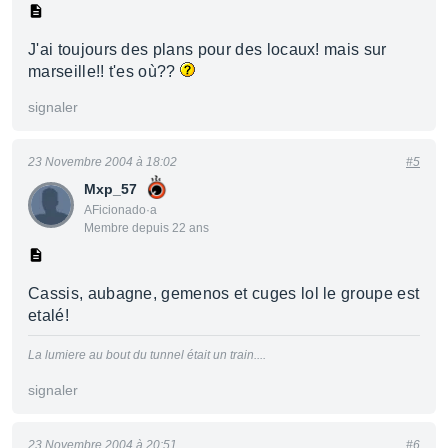
J'ai toujours des plans pour des locaux! mais sur
marseille!! t'es où??
signaler
23 Novembre 2004 à 18:02
#5
Mxp_57
AFicionado·a
Membre depuis 22 ans
Cassis, aubagne, gemenos et cuges lol le groupe est
etalé!
La lumiere au bout du tunnel était un train....
signaler
23 Novembre 2004 à 20:51
#6