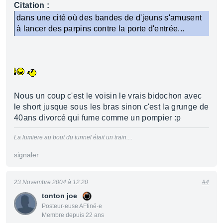
Citation :
dans une cité où des bandes de d'jeuns s'amusent
à lancer des parpins contre la porte d'entrée...
Nous un coup c'est le voisin le vrais bidochon avec
le short jusque sous les bras sinon c'est la grunge de
40ans divorcé qui fume comme un pompier :p
La lumiere au bout du tunnel était un train....
signaler
23 Novembre 2004 à 12:20
#4
tonton joe
Posteur·euse AFfiné·e
Membre depuis 22 ans