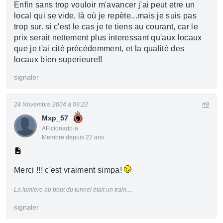
Enfin sans trop vouloir m'avancer j'ai peut etre un
local qui se vide, là où je repète...mais je suis pas
trop sur. si c'est le cas je te tiens au courant, car le
prix serait nettement plus interessant qu'aux locaux
que je t'ai cité précédemment, et la qualité des
locaux bien superieure!!
signaler
24 Novembre 2004 à 09:22
#9
Mxp_57
AFicionado·a
Membre depuis 22 ans
Merci !!! c'est vraiment simpa!
La lumiere au bout du tunnel était un train....
signaler