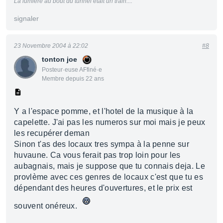
La lumiere au bout du tunnel était un train....
signaler
23 Novembre 2004 à 22:02
#8
tonton joe
Posteur·euse AFfiné·e
Membre depuis 22 ans
Y a l'espace pomme, et l'hotel de la musique à la
capelette. J'ai pas les numeros sur moi mais je peux
les recupérer deman
Sinon t'as des locaux tres sympa à la penne sur
huvaune. Ca vous ferait pas trop loin pour les
aubagnais, mais je suppose que tu connais deja. Le
provlème avec ces genres de locaux c'est que tu es
dépendant des heures d'ouvertures, et le prix est
souvent onéreux.