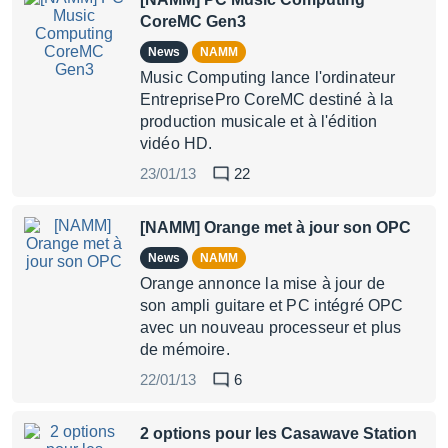
CoreMC Gen3
News
NAMM
Music Computing lance l'ordinateur
EntreprisePro CoreMC destiné à la
production musicale et à l'édition
vidéo HD.
23/01/13
22
[NAMM] Orange met à jour son OPC
News
NAMM
Orange annonce la mise à jour de
son ampli guitare et PC intégré OPC
avec un nouveau processeur et plus
de mémoire.
22/01/13
6
2 options pour les Casawave Station