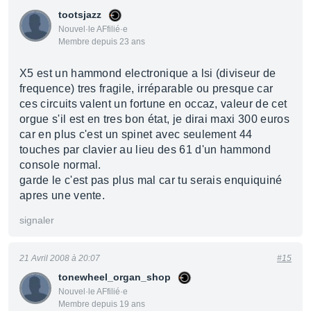
tootsjazz
Nouvel·le AFfilié·e
Membre depuis 23 ans
X5 est un hammond electronique a lsi (diviseur de
frequence) tres fragile, irréparable ou presque car
ces circuits valent un fortune en occaz, valeur de cet
orgue s'il est en tres bon état, je dirai maxi 300 euros
car en plus c'est un spinet avec seulement 44
touches par clavier au lieu des 61 d'un hammond
console normal.
garde le c'est pas plus mal car tu serais enquiquiné
apres une vente.
signaler
21 Avril 2008 à 20:07
#15
tonewheel_organ_shop
Nouvel·le AFfilié·e
Membre depuis 19 ans