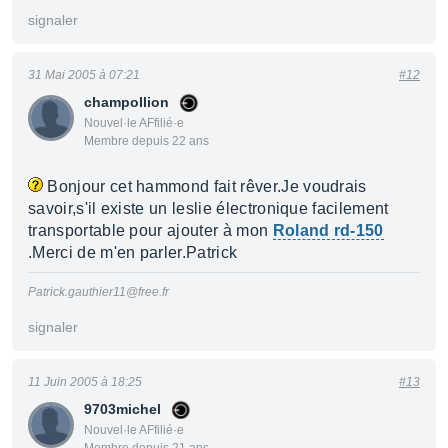
signaler
31 Mai 2005 à 07:21
#12
champollion
Nouvel·le AFfilié·e
Membre depuis 22 ans
Bonjour cet hammond fait rêver.Je voudrais
savoir,s'il existe un leslie électronique facilement
transportable pour ajouter à mon
Roland rd-150
.Merci de m'en parler.Patrick
Patrick.gauthier11@free.fr
signaler
11 Juin 2005 à 18:25
#13
9703michel
Nouvel·le AFfilié·e