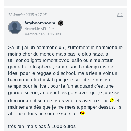
12 Janvier 2005 à 17:05
#11
fatyboomboom
Nouvel·le AFfilié·e
Membre depuis 22 ans
Salut, j'ai un hammond x5 , surrement le hammond le
moins cher du monde mais pas le plus naze, à
utiliser obligatoirement avec leslie ou simulateur
genre hk rotosphere ,, sinon son bontempi inside,
ideal pour le reggae old school, mais rien a voir un
hammond electrostatique.je le sort de temps en
temps pour le live , pour le fun et quand c'est une
grande scene, au debut les gars avec qui je joue se
demandaient se que leurs voulais avec ce truc
et
maintenant dès que je me mets à pomper dessus, ils
affichent tous un sourire satisfait.
trés fun, mais pas à 1000 euros