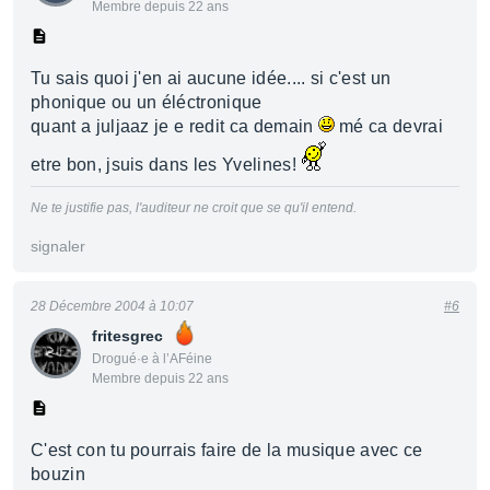
Membre depuis 22 ans
Tu sais quoi j'en ai aucune idée.... si c'est un
phonique ou un éléctronique
quant a juljaaz je e redit ca demain
mé ca devrai
etre bon, jsuis dans les Yvelines!
Ne te justifie pas, l'auditeur ne croit que se qu'il entend.
signaler
28 Décembre 2004 à 10:07
#6
fritesgrec
Drogué·e à l’AFéine
Membre depuis 22 ans
C'est con tu pourrais faire de la musique avec ce
bouzin