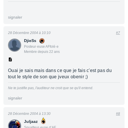
signaler
28 Décembre 2004 à 10:10
#7
DjieSs
Posteur·euse AFfolé·e
Membre depuis 22 ans
Ouai je sais mais dans ce que je fais c'est pas du
tout le style de son que jveux obenir ;)
Ne te justifie pas, l'auditeur ne croit que se qu'il entend.
signaler
28 Décembre 2004 à 13:30
#8
Juljaaz
Squatteur·euse d’AF