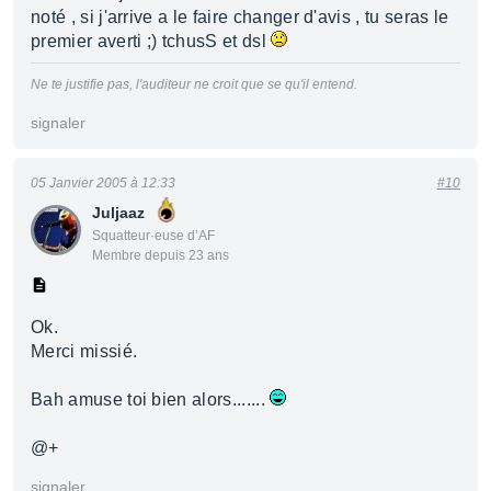
noté , si j'arrive a le faire changer d'avis , tu seras le
premier averti ;) tchusS et dsl
Ne te justifie pas, l'auditeur ne croit que se qu'il entend.
signaler
05 Janvier 2005 à 12:33
#10
Juljaaz
Squatteur·euse d’AF
Membre depuis 23 ans
Ok.
Merci missié.
Bah amuse toi bien alors.......
@+
signaler