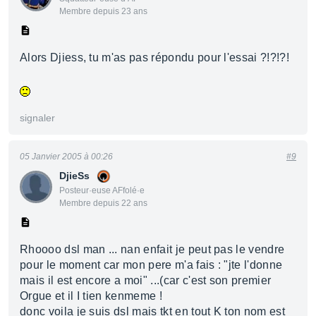
Membre depuis 23 ans
Alors Djiess, tu m'as pas répondu pour l'essai ?!?!?!
signaler
05 Janvier 2005 à 00:26
#9
DjieSs
Posteur·euse AFfolé·e
Membre depuis 22 ans
Rhoooo dsl man ... nan enfait je peut pas le vendre
pour le moment car mon pere m'a fais : "jte l'donne
mais il est encore a moi" ...(car c'est son premier
Orgue et il I tien kenmeme !
donc voila je suis dsl mais tkt en tout K ton nom est