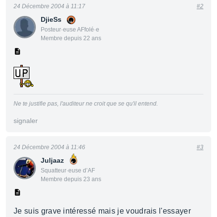
24 Décembre 2004 à 11:17
#2
DjieSs
Posteur·euse AFfolé·e
Membre depuis 22 ans
Ne te justifie pas, l'auditeur ne croit que se qu'il entend.
signaler
24 Décembre 2004 à 11:46
#3
Juljaaz
Squatteur·euse d’AF
Membre depuis 23 ans
Je suis grave intéressé mais je voudrais l'essayer