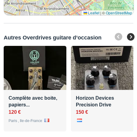
Leaflet
|
©
OpenStreetMap
Autres Overdrives guitare d’occasion
Complète avec boite,
Horizon Devices
papiers...
Precision Drive
120 €
150 €
Paris , Ile-de-France