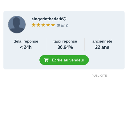
singerinthedark
(8 avis)
délai réponse
taux réponse
ancienneté
< 24h
36.64%
22 ans
Ecrire au vendeur