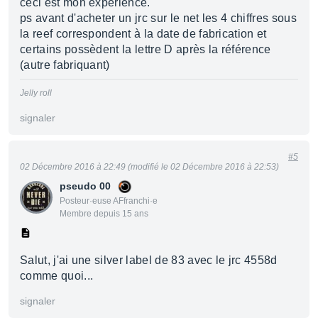
ceci est mon expérience.
ps avant d'acheter un jrc sur le net les 4 chiffres sous
la reef correspondent à la date de fabrication et
certains possèdent la lettre D après la référence
(autre fabriquant)
Jelly roll
signaler
#5
02 Décembre 2016 à 22:49 (modifié le 02 Décembre 2016 à 22:53)
pseudo 00
Posteur·euse AFfranchi·e
Membre depuis 15 ans
Salut, j'ai une silver label de 83 avec le jrc 4558d
comme quoi...
signaler