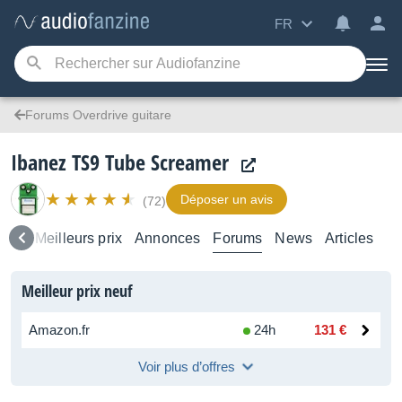
FR
Forums Overdrive guitare
Ibanez TS9 Tube Screamer
Déposer un avis
(72)
Avis
Meilleurs prix
Annonces
Forums
News
Articles
Meilleur prix neuf
Amazon.fr
24h
131 €
Voir plus d’offres