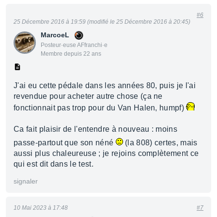
#6
25 Décembre 2016 à 19:59 (modifié le 25 Décembre 2016 à 20:45)
MarcoeL
Posteur·euse AFfranchi·e
Membre depuis 22 ans
J'ai eu cette pédale dans les années 80, puis je l'ai
revendue pour acheter autre chose (ça ne
fonctionnait pas trop pour du Van Halen, humpf)
Ca fait plaisir de l'entendre à nouveau : moins
passe-partout que son néné
(la 808) certes, mais
aussi plus chaleureuse ; je rejoins complètement ce
qui est dit dans le test.
signaler
10 Mai 2023 à 17:48
#7