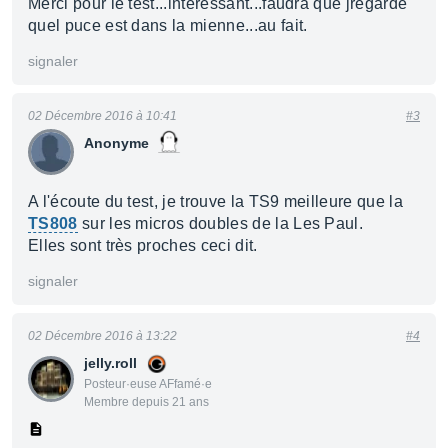
Merci pour le test...interessant...faudra que jregarde
quel puce est dans la mienne...au fait.
signaler
02 Décembre 2016 à 10:41
#3
Anonyme
A l'écoute du test, je trouve la TS9 meilleure que la
TS808
sur les micros doubles de la Les Paul.
Elles sont très proches ceci dit.
signaler
02 Décembre 2016 à 13:22
#4
jelly.roll
Posteur·euse AFfamé·e
Membre depuis 21 ans