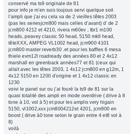
conservé ma ts9 originale de 81
pour info je m'en suis toujous servi quelque soit
l'ampli que j'ai eu cela va de 2 vieilles têtes 2003
(pas les seriesjcm800 mais celles d'avant) d' de 2
jcm800 4212 et 4210, rivera m60ev , tbr1 m100
heads, peavey classic 50 head, 5150 mkII head,
têteXXX, AMPEG VL1002 head, jcm900 4101
jcm800 master reverb30 .et pour les baffles 6 mesa
thiele evm12l roadready des années 80 et 2 4x12
marshall en greenback années77 et 81 (ceux qui
allait avec les têtes 2003, 1 4x12 jcm800 en g12m, 1
4x12 5150 en 1200 d'origine et 1 4x12 classic en
1230
voivi le panel sur ou j'ai fouré la ts9 de 81 sur la
quasi totalité des ampli en mode overdrive ( drive à 8
tone à 10, vol à 5) et pour les amplis very higain
5150, vl1002,xxx jcm8004212et 4201, jcm900 en
boost ( drive à0 tone selon le grain entre 4 et8 vol à
8)
voilà