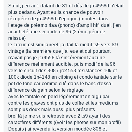
Salut, j'en ai 1 datant de 81 et déjà le jrc4558d n'était
plus dedans. Ayant eu la chance de pouvoir
récupérer de jrc4558d d'époque (montés dans
l'étage de préamp riaa (phono) d'ampli hifi dual, j'en
ai acheté une seconde de 96 (2 ème période
reissue)
le circuit est similaireet j'ai fait la modif ts9 vers ts9
vintage (la première que j'ai eue et qui pourtant
n'avait pas je jcr4558 là sincèrement aucune
différence réellement audible, puis modif de la 96
vers le circuit des 808 ( jrc4558 resistances 10k et
100k diode 1n4148 en cilping et condo tantale sur le
pot de tone car comme cité dans le banc d'essai
différence de gain selon le réglage
avec le tantale on perd légèrement en aigu par
contre les graves ont plus de coffre et les mediums
sont plus doux mais aussi plus présents
bref là je me suis retrouvé avec 2 ts9 ayant des
caractères différents ((voir les photos sur mon profil)
Depuis j'ai revendu la version moddée 808 et