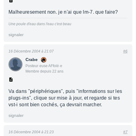
Malheuresement non. je n'ai que lm-7. que faire?
Une poule d'eau dans l'eau c'est beau
signaler
16 Décembre 2004 à 21:07
#6
Crabe
Posteur·euse AFfolé·e
Membre depuis 22 ans
Va dans "périphériques", puis "informations sur les
plugs-ins", clique sur mise à jour, et regarde si tes
vst-i sont bien cochés, ça devrait marcher.
signaler
16 Décembre 2004 à 21:23
#7