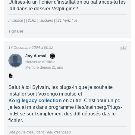
Utilises-tu un fichier d'installation ou ballances-tu les
.dll dans le dossier Vstplugins?
myspace
| |
21hz
| |
suckers
| |
21 hertz live
signaler
17 Décembre 2004 à 00:52
#12
Jay dumal
Nouvel·le AFfilié·e
Membre depuis 21 ans
Salut à toi Sylvain, les plugs-in que je souhaite
installer sont Voxengo impulse et
Korg legacy collection
en autre. C'est pour un pc .
je les ai mis dans programme files/steinberg/Plugs-
in.Et se sont simplement des ddl déposés das le
fichier.
Une poule d'eau dans l'eau c'est beau