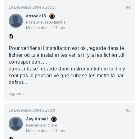
16 Décembre 2004 à 20:17
#4
artrock13
Posteur·euse AFfamé·e
Membre depuis 21 ans
Pour verifier si l'installation est ok ,regarde dans le
fichier où tu a installer tes vsti si il y a les fichier .dll
correspondant ...
dans cubase regarde dans instrument/drum si il n'y
sont pas ,il peut arrivé que cubase les mette là par
defaut...
signaler
16 Décembre 2004 à 20:28
#5
Jay dumal
Nouvel·le AFfilié·e
Membre depuis 21 ans