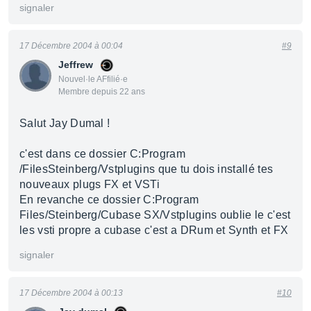
signaler
17 Décembre 2004 à 00:04
#9
Jeffrew
Nouvel·le AFfilié·e
Membre depuis 22 ans
Salut Jay Dumal !
c'est dans ce dossier C:Program
/FilesSteinberg/Vstplugins que tu dois installé tes
nouveaux plugs FX et VSTi
En revanche ce dossier C:Program
Files/Steinberg/Cubase SX/Vstplugins oublie le c'est
les vsti propre a cubase c'est a DRum et Synth et FX
signaler
17 Décembre 2004 à 00:13
#10