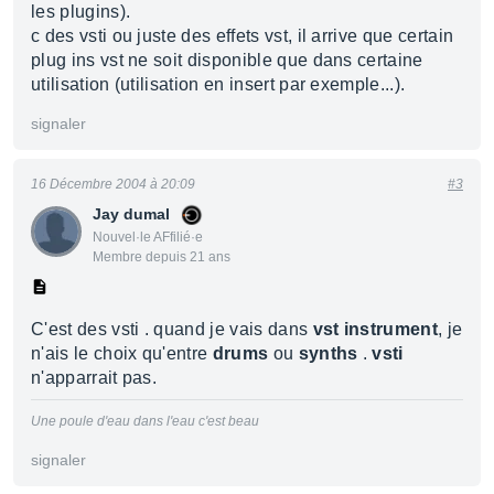
les plugins).
c des vsti ou juste des effets vst, il arrive que certain
plug ins vst ne soit disponible que dans certaine
utilisation (utilisation en insert par exemple...).
signaler
16 Décembre 2004 à 20:09
#3
Jay dumal
Nouvel·le AFfilié·e
Membre depuis 21 ans
C'est des vsti . quand je vais dans
vst instrument
, je
n'ais le choix qu'entre
drums
ou
synths
.
vsti
n'apparrait pas.
Une poule d'eau dans l'eau c'est beau
signaler