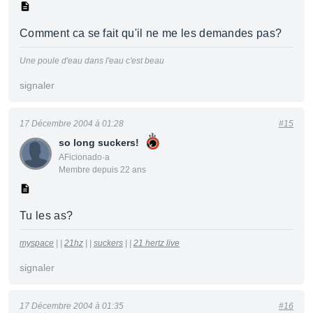
Comment ca se fait qu'il ne me les demandes pas?
Une poule d'eau dans l'eau c'est beau
signaler
17 Décembre 2004 à 01:28
#15
so long suckers!
AFicionado·a
Membre depuis 22 ans
Tu les as?
myspace
| |
21hz
| |
suckers
| |
21 hertz live
signaler
17 Décembre 2004 à 01:35
#16