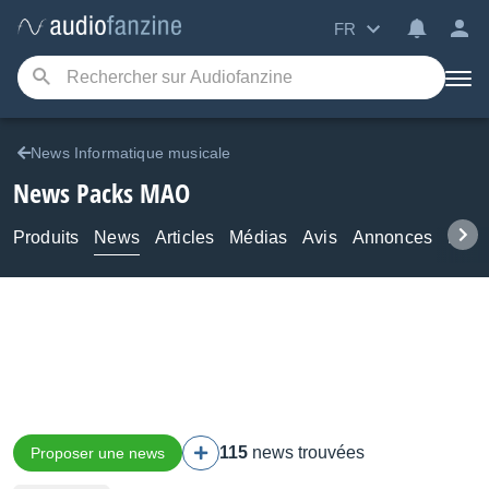
FR
News Informatique musicale
News Packs MAO
Produits
News
Articles
Médias
Avis
Annonces
Foru
115
news trouvées
Proposer une news