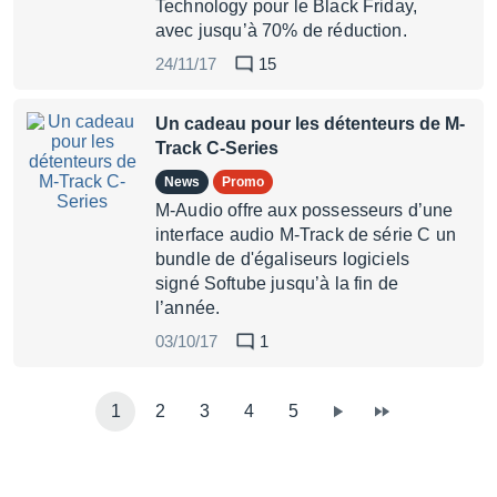
Technology pour le Black Friday,
avec jusqu’à 70% de réduction.
24/11/17
15
Un cadeau pour les détenteurs de M-
Track C-Series
News
Promo
M-Audio offre aux possesseurs d’une
interface audio M-Track de série C un
bundle de d'égaliseurs logiciels
signé Softube jusqu’à la fin de
l’année.
03/10/17
1
1
2
3
4
5