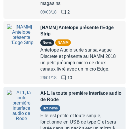
magasins.
09/03/18
2
[NAMM] Antelope présente l’Edge
Strip
News
NAMM
Antelope Audio surfe sur sa vague
Discrete et présente au NAMM 2018
un petit préampli micro de deux
canaux livré avec un micro Edge.
26/01/18
10
AI-1, la toute première interface audio
de Rode
Hot news
Elle est petite et toute simple,
fonctionne en USB de type C et sera
livrée dans un pack avec un micro à