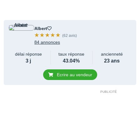
Albert
(62 avis)
84 annonces
délai réponse
taux réponse
ancienneté
3 j
43.04%
23 ans
Ecrire au vendeur