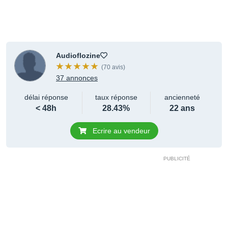
Audioflozine
(70 avis)
37 annonces
délai réponse
taux réponse
ancienneté
< 48h
28.43%
22 ans
Ecrire au vendeur