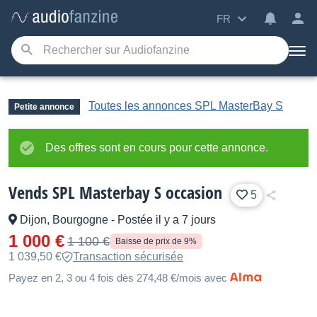
FR
Toutes les annonces SPL MasterBay S
Petite annonce
Des offres sont en cours pour cette annonce.
Vends SPL Masterbay S occasion
5
Dijon, Bourgogne
-
Postée il y a 7 jours
1 000 €
1 100 €
Baisse de prix de 9%
1 039,50 €
Transaction sécurisée
Payez en 2, 3 ou 4 fois dès 274,48 €/mois avec