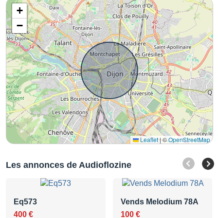
+
−
Leaflet
|
©
OpenStreetMap
Les annonces de Audioflozine
Eq573
Vends Melodium 78A
400 €
100 €