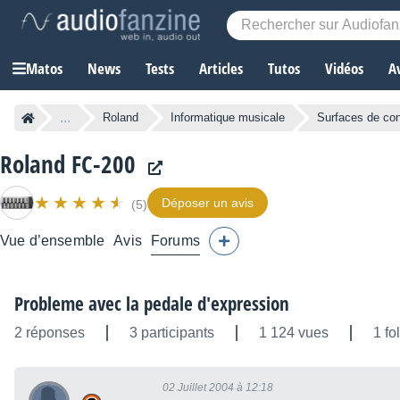
Matos
News
Tests
Articles
Tutos
Vidéos
A
...
Roland
Informatique musicale
Surfaces de con
Roland FC-200
Déposer un avis
(5)
Vue d’ensemble
Avis
Forums
Probleme avec la pedale d'expression
2 réponses
3 participants
1 124 vues
1 fo
02 Juillet 2004 à 12:18