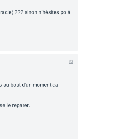
iracle) ??? sinon n'hésites po à
#3
ens au bout d'un moment ca
se le reparer.