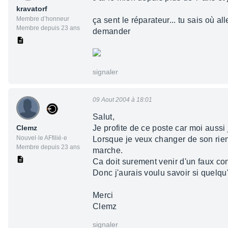
kravatorf
Membre d’honneur
ça sent le réparateur... tu sais où a
Membre depuis 23 ans
demander
signaler
09 Aout 2004 à 18:01
Salut,
Clemz
Je profite de ce poste car moi aussi
Nouvel·le AFfilié·e
Lorsque je veux changer de son rien 
Membre depuis 23 ans
marche.
Ca doit surement venir d'un faux con
Donc j'aurais voulu savoir si quelqu
Merci
Clemz
signaler