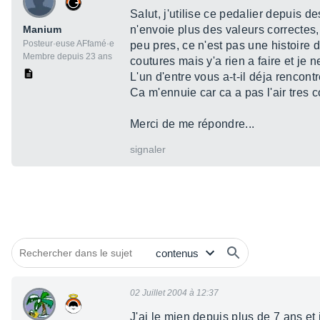
Salut, j'utilise ce pedalier depuis 
Manium
n'envoie plus des valeurs correctes,
Posteur·euse AFfamé·e
peu pres, ce n'est pas une histoire d
Membre depuis 23 ans
coutures mais y'a rien a faire et je ne
L'un d'entre vous a-t-il déja rencont
Ca m'ennuie car ca a pas l'air tre
Merci de me répondre...
signaler
02 Juillet 2004 à 12:37
J'ai le mien depuis plus de 7 ans et