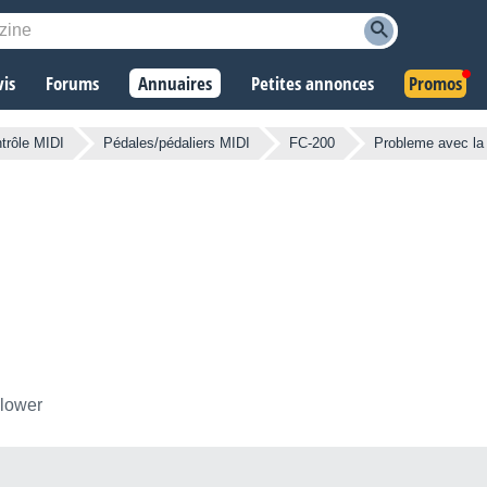
vis
Forums
Annuaires
Petites annonces
Promos
trôle MIDI
Pédales/pédaliers MIDI
FC-200
Probleme avec la 
llower