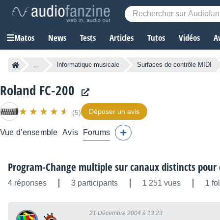
Matos
News
Tests
Articles
Tutos
Vidéos
A
...
Informatique musicale
Surfaces de contrôle MIDI
Roland FC-200
Déposer un avis
(5)
Vue d’ensemble
Avis
Forums
Program-Change multiple sur canaux distincts pour
4 réponses
3 participants
1 251 vues
1 fo
21 Décembre 2004 à 13:23