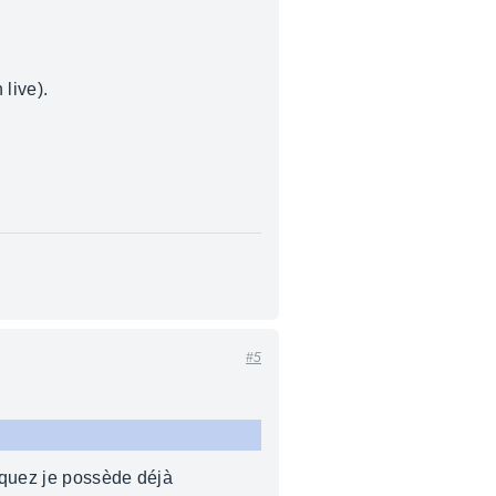
live).
#5
quez je possède déjà