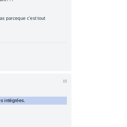
as parceque c'est tout
#4
s intégrées.