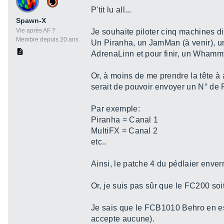
P'tit lu all...
Spawn-X
Vie après AF ?
Je souhaite piloter cinq machines di
Membre depuis 20 ans
Un Piranha, un JamMan (à venir), un 
AdrenaLinn et pour finir, un Whammy 
Or, à moins de me prendre la tête à
serait de pouvoir envoyer un N° de 
Par exemple:
Piranha = Canal 1
MultiFX = Canal 2
etc..
Ainsi, le patche 4 du pédlaier enverra
Or, je suis pas sûr que le FC200 soi
Je sais que le FCB1010 Behro en est 
accepte aucune).