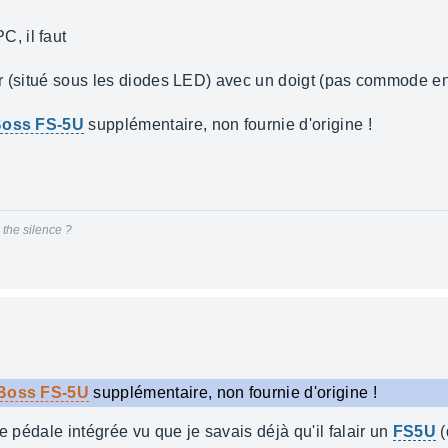
, il faut
oir (situé sous les diodes LED) avec un doigt (pas commode en 
oss FS-5U
supplémentaire, non fournie d'origine !
 the silence ?
Boss FS-5U
supplémentaire, non fournie d'origine !
e pédale intégrée vu que je savais déjà qu'il falair un
FS5U
(