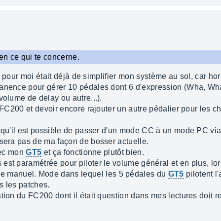
 en ce qui te concerne.
rêt pour moi était déjà de simplifier mon système au sol, car ho
rmanence pour gérer 10 pédales dont 6 d'expression (Wha, W
volume de delay ou autre...).
le FC200 et devoir encore rajouter un autre pédalier pour les
e qu'il est possible de passer d'un mode CC à un mode PC vi
ysera pas de ma façon de bosser actuelle.
avec mon
GT5
et ça fonctionne plutôt bien.
st paramétrée pour piloter le volume général et en plus, lor
 manuel. Mode dans lequel les 5 pédales du
GT5
pilotent l
s les patches.
tion du FC200 dont il était question dans mes lectures doit r