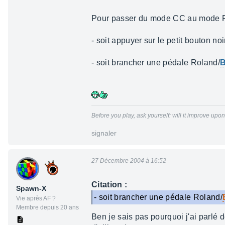
Pour passer du mode CC au mode PC
- soit appuyer sur le petit bouton n
- soit brancher une pédale Roland/
B
Before you play, ask yourself: will it improve upon
signaler
27 Décembre 2004 à 16:52
Citation :
Spawn-X
- soit brancher une pédale Roland/
Vie après AF ?
Membre depuis 20 ans
Ben je sais pas pourquoi j'ai parlé d