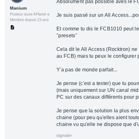
Absolument pas possible aves le 
Manium
Posteur·euse AFfamé·e
Je suis passé sur un All Access...po
Membre depuis 23 ans
Et comme tu dis le FCB1010 peut le 
"presets"
Cela dit le All Access (Rocktron) ne
au FCB) mais tu peux le configurer 
Y'a pas de monde parfait...
Je pense (c'est a tester) que tu pou
(mais uniquement sur UN canal midi 
PC sur des canaux différents pour pi
Je pense que la solution la plus en
chaine (pour peu qu'elles aient tout
chaine vu qu'elle ne dispose que d'
signaler