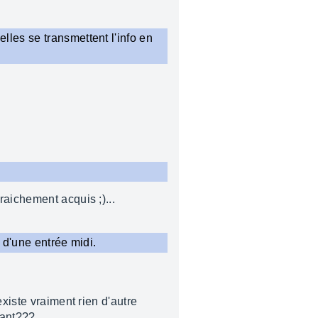
lles se transmettent l'info en
raichement acquis ;)...
 d'une entrée midi.
xiste vraiment rien d'autre
sant???