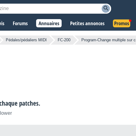
vis
Forums
Annuaires
Petites annonces
Promos
Pédales/pédaliers MIDI
FC-200
Program-Change multiple sur c
 chaque patches.
llower