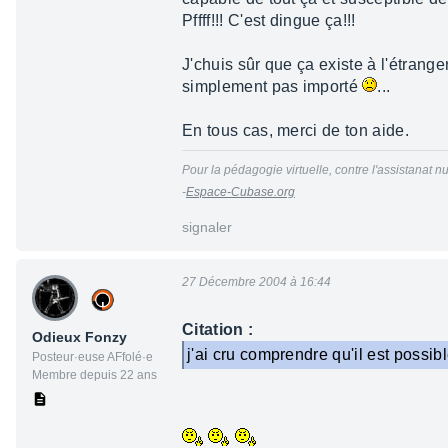
Pffff!!! C'est dingue ça!!!
J'chuis sûr que ça existe à l'étran
simplement pas importé
...
En tous cas, merci de ton aide.
Pour la pédagogie virtuelle, contre l'assistanat nu
-
Espace-Cubase.org
signaler
27 Décembre 2004 à 16:44
Citation :
Odieux Fonzy
j'ai cru comprendre qu'il est poss
Posteur·euse AFfolé·e
Membre depuis 22 ans