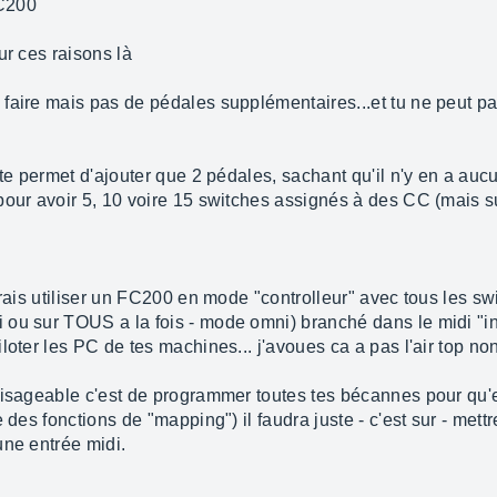
FC200
ur ces raisons là
faire mais pas de pédales supplémentaires...et tu ne peut p
 te permet d'ajouter que 2 pédales, sachant qu'il n'y en a auc
pour avoir 5, 10 voire 15 switches assignés à des CC (mais s
rrais utiliser un FC200 en mode "controlleur" avec tous les s
ou sur TOUS a la fois - mode omni) branché dans le midi "in"
loter les PC de tes machines... j'avoues ca a pas l'air top no
visageable c'est de programmer toutes tes bécannes pour qu'el
e des fonctions de "mapping") il faudra juste - c'est sur - me
une entrée midi.