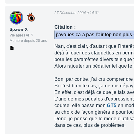
27 Décembre 2004 à 14:01
Citation :
Spawn-X
j'avoues ca a pas l'air top non plus
Vie après AF ?
Membre depuis 20 ans
Nan, c'est clair, d'autant que l'inté
déjà à jouer des claquettes en pe
pour les paramètres divers tels que 
Alors rajouter un pédalier tel que 
Bon, par contre, j'ai cru comprendr
Si c'est bien le cas, ça ne me dépa
En effet, c'est déjà ce que je fais 
L'une de mes pédales d'expressions e
course, elle passe mon
GT5
en mode
au choix de façon générale pour tou
Donc, je pense que le mode d'utilisa
dans ce cas, plus de problèmes.