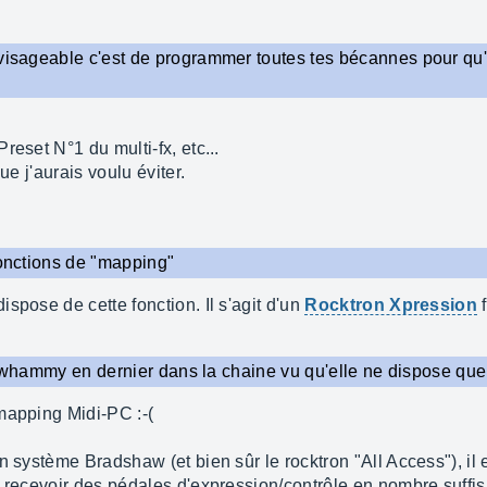
visageable c'est de programmer toutes tes bécannes pour qu'e
reset N°1 du multi-fx, etc...
ue j'aurais voulu éviter.
fonctions de "mapping"
spose de cette fonction. Il s'agit d'un
Rocktron Xpression
f
 ta whammy en dernier dans la chaine vu qu'elle ne dispose que
mapping Midi-PC :-(
n système Bradshaw (et bien sûr le rocktron "All Access"), il e
e recevoir des pédales d'expression/contrôle en nombre suffi