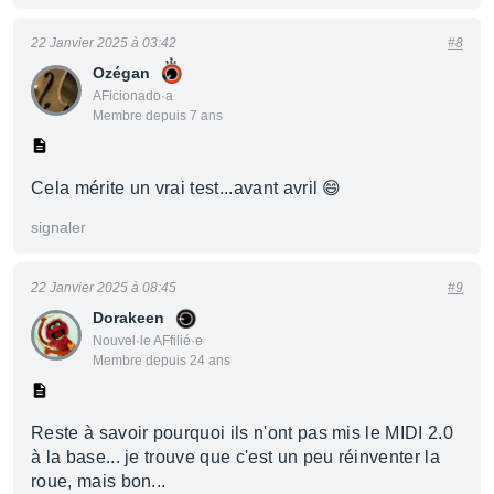
22 Janvier 2025 à 03:42
#8
Ozégan
AFicionado·a
Membre depuis 7 ans
Cela mérite un vrai test...avant avril 😄
signaler
22 Janvier 2025 à 08:45
#9
Dorakeen
Nouvel·le AFfilié·e
Membre depuis 24 ans
Reste à savoir pourquoi ils n'ont pas mis le MIDI 2.0
à la base... je trouve que c'est un peu réinventer la
roue, mais bon...