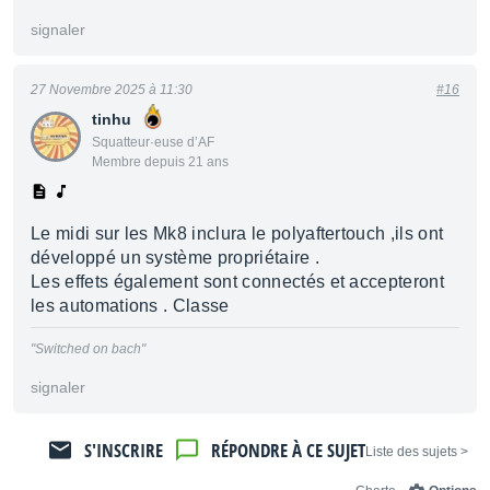
signaler
27 Novembre 2025 à 11:30
#16
tinhu
Squatteur·euse d’AF
Membre depuis 21 ans
Le midi sur les Mk8 inclura le polyaftertouch ,ils ont
développé un système propriétaire .
Les effets également sont connectés et accepteront
les automations . Classe
"Switched on bach"
signaler
S'INSCRIRE
RÉPONDRE À CE SUJET
< Liste des sujets