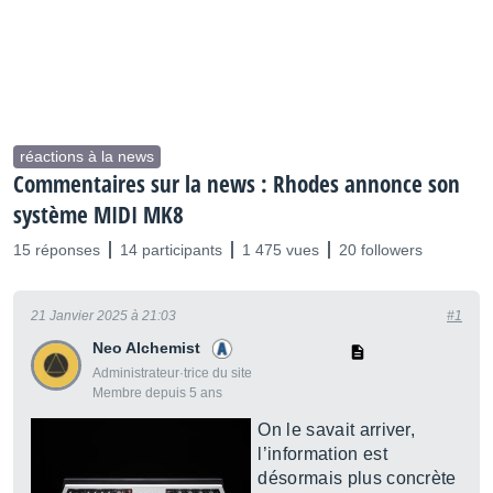
réactions à la news
Commentaires sur la news : Rhodes annonce son
système MIDI MK8
15 réponses
14 participants
1 475 vues
20 followers
21 Janvier 2025 à 21:03
#1
Neo Alchemist
Administrateur·trice du site
Membre depuis 5 ans
On le savait arriver,
l’information est
désormais plus concrète