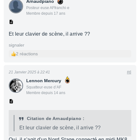
Arnaudpiano
Posteur·euse AFfranchi·e
Membre depuis 17 ans
Et leur clavier de scène, il arrive ??
signaler
2 réactions
21 Janvier 2025 à 22:41
#6
Lennon Mercury
Squatteur·euse d’AF
Membre depuis 14 ans
Citation de Arnaudpiano :
Et leur clavier de scène, il arrive ??
Oui, il s'agit d'un Nord Stage connecté en midi MK8