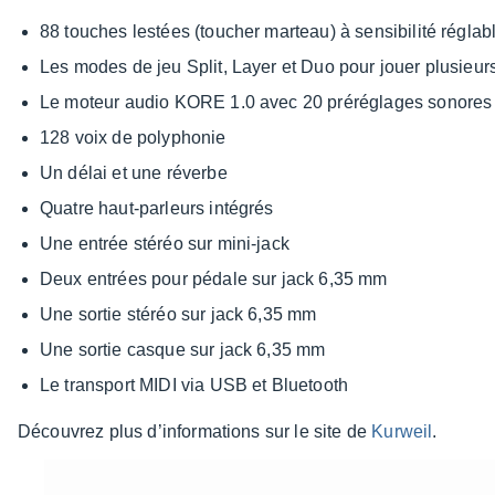
88 touches lestées (toucher marteau) à sensi­bi­lité réglab
Les modes de jeu Split, Layer et Duo pour jouer plusieu
Le moteur audio KORE 1.0 avec 20 préré­glages sonores
128 voix de poly­pho­nie
Un délai et une réverbe
Quatre haut-parleurs inté­grés
Une entrée stéréo sur mini-jack
Deux entrées pour pédale sur jack 6,35 mm
Une sortie stéréo sur jack 6,35 mm
Une sortie casque sur jack 6,35 mm
Le trans­port MIDI via USB et Blue­tooth
Décou­vrez plus d’in­for­ma­tions sur le site de
Kurweil
.