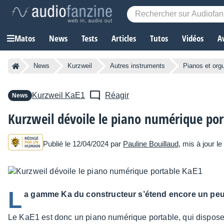
Matos
News
Tests
Articles
Tutos
Vidéos
A
News
Kurzweil
Autres instruments
Pianos et org
Kurzweil
KaE1
Réagir
News
Kurzweil dévoile le piano numérique po
Publié le 12/04/2024 par
Pauline Bouillaud
, mis à jour l
L
a gamme Ka du constructeur s’étend encore un peu 
Le KaE1 est donc un piano numé­rique portable, qui dispose d