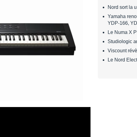
Nord sort la 
Yamaha renou
YDP-166, YD
Le Numa X Pia
Studiologic 
Viscount révè
Le Nord Elec