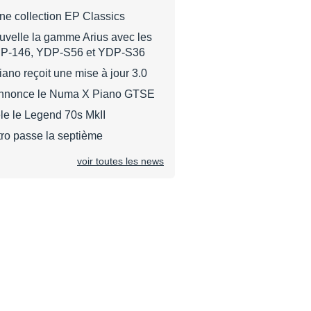
une collection EP Classics
velle la gamme Arius avec les
P-146, YDP-S56 et YDP-S36
no reçoit une mise à jour 3.0
annonce le Numa X Piano GTSE
le le Legend 70s MkII
tro passe la septième
voir toutes les news