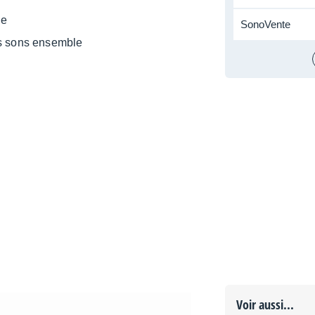
le
SonoVente
rs sons ensemble
Voir aussi...