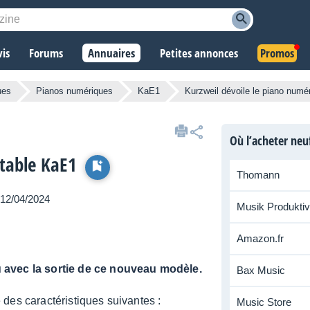
vis
Forums
Annuaires
Petites annonces
Promos
ues
Pianos numériques
KaE1
Kurzweil dévoile le piano numé
Où l’acheter neu
rtable KaE1
Thomann
e 12/04/2024
Musik Produktiv
Amazon.fr
avec la sortie de ce nouveau modèle.
Bax Music
es carac­té­ris­tiques suivantes :
Music Store