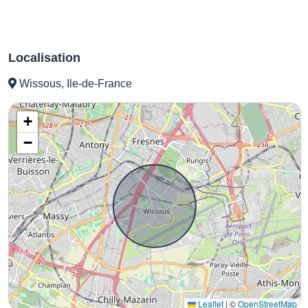
Localisation
Wissous, Ile-de-France
+
−
Leaflet
|
©
OpenStreetMap