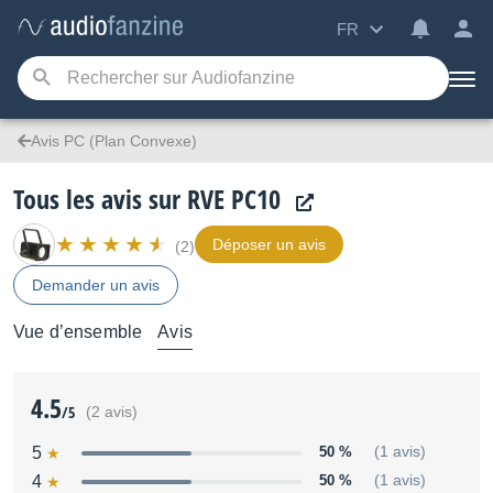
FR
Avis PC (Plan Convexe)
Tous les avis sur RVE PC10
Déposer un avis
(2)
Demander un avis
Vue d’ensemble
Avis
4.5
/5
(2 avis)
5
50 %
(1 avis)
4
50 %
(1 avis)