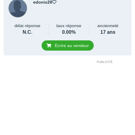
edonis28
délai réponse
taux réponse
ancienneté
N.C.
0.00%
17 ans
Ecrire au vendeur