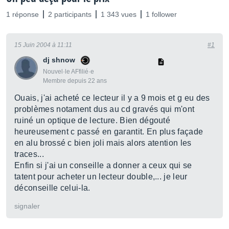
1 réponse
2 participants
1 343 vues
1 follower
15 Juin 2004 à 11:11
#1
dj shnow
Nouvel·le AFfilié·e
Membre depuis 22 ans
Ouais, j'ai acheté ce lecteur il y a 9 mois et g eu des
problèmes notament dus au cd gravés qui m'ont
ruiné un optique de lecture. Bien dégouté
heureusement c passé en garantit. En plus façade
en alu brossé c bien joli mais alors atention les
traces...
Enfin si j'ai un conseille a donner a ceux qui se
tatent pour acheter un lecteur double,... je leur
déconseille celui-la.
signaler