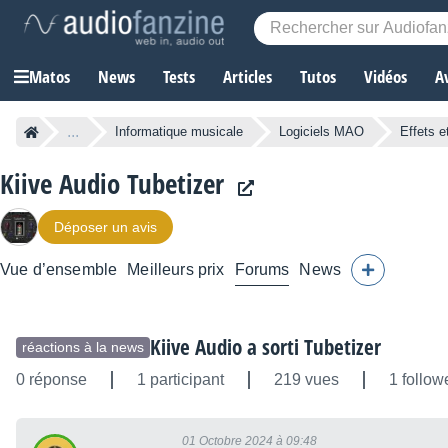
Matos
News
Tests
Articles
Tutos
Vidéos
A
...
Informatique musicale
Logiciels MAO
Effets e
Kiive Audio Tubetizer
Déposer un avis
Vue d’ensemble
Meilleurs prix
Forums
News
Kiive Audio a sorti Tubetizer
réactions à la news
0 réponse
1 participant
219 vues
1 follow
01 Octobre 2024 à 09:48