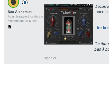
Découvre
Neo Alchemist
lanceme
Administrateur·trice du site
Membre depuis 5 ans
Lire la
Ce threa
pas à po
signaler