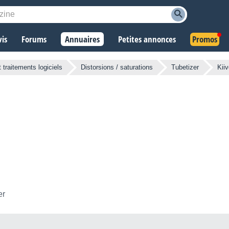
vis
Forums
Annuaires
Petites annonces
Promos
t traitements logiciels
Distorsions / saturations
Tubetizer
Kiiv
er