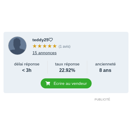
teddy25
(1 avis)
15 annonces
délai réponse
taux réponse
ancienneté
< 3h
22.92%
8 ans
Ecrire au vendeur