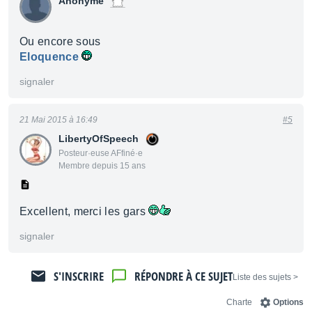
Anonyme
Ou encore sous
Eloquence
signaler
21 Mai 2015 à 16:49
#5
LibertyOfSpeech
Posteur·euse AFfiné·e
Membre depuis 15 ans
Excellent, merci les gars
signaler
S'INSCRIRE
RÉPONDRE À CE SUJET
< Liste des sujets
Charte
Options