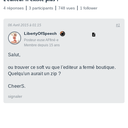
4 réponses
3 participants
748 vues
1 follower
06 Avril 2015 à 01:15
#1
LibertyOfSpeech
Posteur·euse AFfiné·e
Membre depuis 15 ans
Salut,
ou trouver ce soft vu que l'editeur a fermé boutique.
Quelqu'un aurait un zip ?
CheerS.
signaler