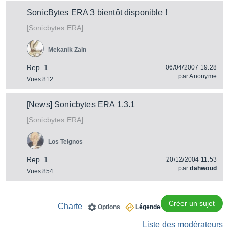
SonicBytes ERA 3 bientôt disponible !
[
]
ERA
Sonicbytes
Mekanik Zain
Rep. 1
06/04/2007 19:28
par
Anonyme
Vues 812
[News] Sonicbytes ERA 1.3.1
[
]
ERA
Sonicbytes
Los Teignos
Rep. 1
20/12/2004 11:53
par
dahwoud
Vues 854
Créer un sujet
Charte
Options
Légende
Liste des modérateurs