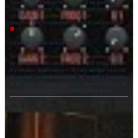
Une impulse c'est juste un click, là on parle de
"impulse response" ou réponse impulsionnelle,
c'est à dire la réponse d'un système
(enceinte+micro+pièce+préamps) à une impulsion
Désolé si je suis tatillon là dessus.
Sinon la vraie innovation dans ce nouveau plug-in
de simulation d'enceintes à base d'IR (il commence
à y en avoir quelques uns là) c'est semble-t-il le fait
de pouvoir mixer le bas d'une IR, le mid d'une autre,
et les aigus d'encore une autre. Pourquoi pas, je ne
sais pas si a vraiment un intérêt mais à tester...
Développeur de
Musical Entropy
| Nouveau plug-in freeware,
The
Great Escape
|
Soundcloud
signaler