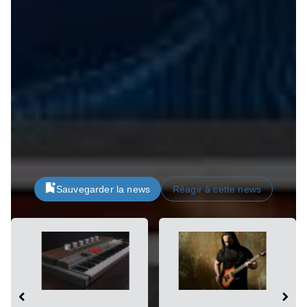
Enfin, une fois votre réponse impul­sion­nelle créée, vous
aurez la possi­bi­lité de l’ex­por­ter au format .wav.
TH-U Super­Ca­bi­net est fourni avec 3 biblio­thèques
conte­nant un total de 576 fichiers de réponses impul­sion­
nelles.
Ce plug-in est vendu au prix de lance­ment de 49 €, il
passera ensuite à 79 €. Toutes les infor­ma­tions sont à
retrou­ver sur le site d’
Over­loud
.
Sauvegarder la news
Réagir à cette news