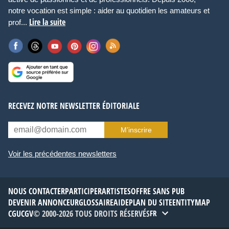
notre vocation est simple : aider au quotidien les amateurs et
Lire la suite
prof...
RECEVEZ NOTRE NEWSLETTER ÉDITORIALE
M’inscrire
Voir les précédentes newsletters
NOUS CONTACTER
PARTICIPER
ARTISTES
OFFRE SANS PUB
DEVENIR ANNONCEUR
GLOSSAIRE
AIDE
PLAN DU SITE
ENTITYMAP
CGU
CGV
© 2000-2026 TOUS DROITS RÉSERVÉS
FR