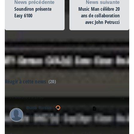
News précédente
News suivante
Soundiron présente
Music Man célèbre 20
Easy 6100
ans de collaboration
avec John Petrucci
Réagir à cette news
(20)
19 Mai 2021 à 11:56
#1
Buco Rosso
Posteur·euse AFfolé·e
Membre depuis 20 ans