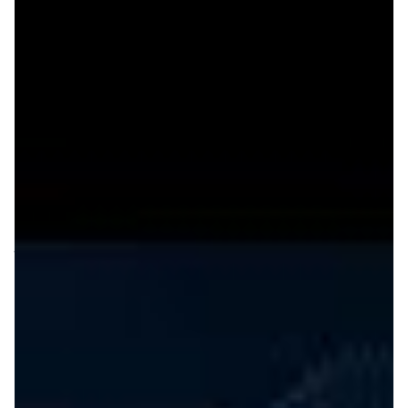
I
l avait été annoncé en début d'année et il est enfin
là : accueillez TH-U SuperCabinet, conçu autour de
la nouvelle technologie Fluid Convolution.
Over­loud avait annoncé il y a quelque temps travailler sur
le déve­lop­pe­ment de la nouvelle tech­no­lo­gie Fluid
Convo­lu­tion. Le temps est venu pour eux d’ex­ploi­ter plei­
ne­ment ce nouvel outil. Ils présentent donc TH-U Super­
Ca­bi­net, un logi­ciel de trai­te­ment de réponses impul­sion­
nelles. Grâce à ce dernier, vous pour­rez combi­ner
jusqu’à 4 réponses impul­sion­nelles, les égali­ser, confi­gu­
rer le pano­ra­mique et régler leur largeur stéréo. Ainsi,
vous serez en mesure de créer vos propres réponses
impul­sion­nelles, uniques. Vous aurez égale­ment la
possi­bi­lité de choi­sir votre simu­la­tion de haut-parleur, le
modèle de micro­phone et son place­ment, ainsi que les
préam­plis et amplis utili­sés. Le mode Multi­bande vous
permet de choi­sir une réponse impul­sion­nelle et de l’ap­
pliquer à une certaine bande de fréquence unique­ment.