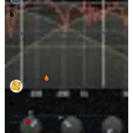
Membre depuis 9 ans
Oui.
Et tu peux exporter tes impulses pour les charger
dans n'importe quel impulse loader.
signaler
19 Mai 2021 à 14:21
#3
Wolfen
Drogué·e à l’AFéine
Membre depuis 24 ans
Cab c'est pour dire cabinet soit enceinte et non
cabine