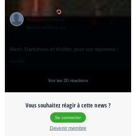
19 Mai 2021 à 14:30
#4
Buco Rosso
Posteur·euse AFfolé·e
Membre depuis 20 ans
Merci, Darkonvas et Wolfen, pour vos réponses !
signaler
Voir les 20 réactions
Vous souhaitez réagir à cette news ?
Se connecter
Devenir membre