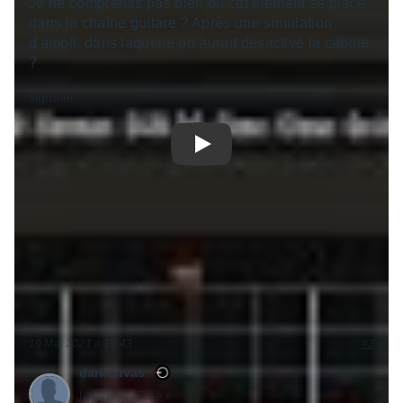
Je ne comprends pas bien où cet élément se place
dans la chaîne guitare ? Après une simulation
d'ampli, dans laquelle on aurait désactivé la cabine
?
signaler
Play
19 Mai 2021 à 13:43
#2
darkonvas
Nouvel·le AFfilié·e