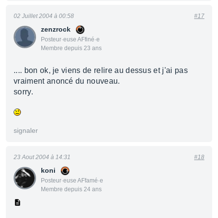
02 Juillet 2004 à 00:58
#17
zenzrock
Posteur·euse AFfiné·e
Membre depuis 23 ans
.... bon ok, je viens de relire au dessus et j'ai pas
vraiment anoncé du nouveau.
sorry.
signaler
23 Aout 2004 à 14:31
#18
koni
Posteur·euse AFfamé·e
Membre depuis 24 ans