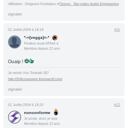
Affiliation : Dirigeant Fondateur d'
Orosys - Two notes Audio Engineering
signaler
01 Juillet 2004 à 18:18
#11
*-={vegga}=-*
Posteur·euse AFfolé·e
Membre depuis 22 ans
Ouaip !
Je vends Vox Tonelab SE!
http://206ccpassion.forumactif.com/
signaler
01 Juillet 2004 à 18:20
#12
nonconforme
Je poste, donc je suis
Membre depuis 23 ans