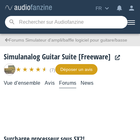
FR
Forums Simulateur d'ampli/baffle logiciel pour guitare/basse
Simulanalog Guitar Suite [Freeware]
Déposer un avis
(7)
Vue d’ensemble
Avis
Forums
News
Surcharge processeur sous SX2!