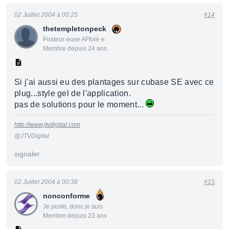
02 Juillet 2004 à 00:25
#14
thetempletonpeck
Posteur·euse AFfolé·e
Membre depuis 24 ans
Si j'ai aussi eu des plantages sur cubase SE avec ce
plug...style gel de l'application.
pas de solutions pour le moment...
http://www.jtvdigital.com
@JTVDigital
signaler
02 Juillet 2004 à 00:38
#15
nonconforme
Je poste, donc je suis
Membre depuis 23 ans