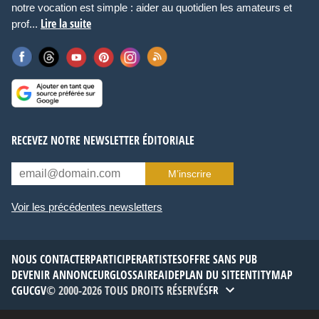
notre vocation est simple : aider au quotidien les amateurs et
Lire la suite
prof...
RECEVEZ NOTRE NEWSLETTER ÉDITORIALE
M’inscrire
Voir les précédentes newsletters
NOUS CONTACTER
PARTICIPER
ARTISTES
OFFRE SANS PUB
DEVENIR ANNONCEUR
GLOSSAIRE
AIDE
PLAN DU SITE
ENTITYMAP
CGU
CGV
© 2000-2026 TOUS DROITS RÉSERVÉS
FR