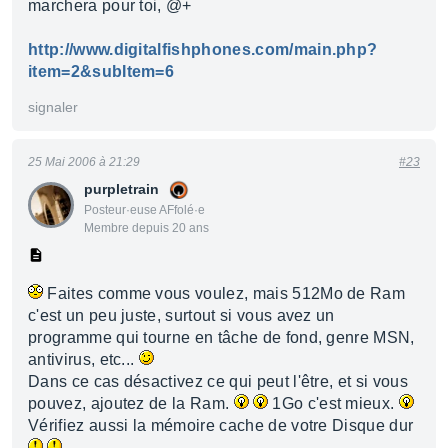
marchera pour toi, @+
http://www.digitalfishphones.com/main.php?
item=2&subItem=6
signaler
25 Mai 2006 à 21:29
#23
purpletrain
Posteur·euse AFfolé·e
Membre depuis 20 ans
Faites comme vous voulez, mais 512Mo de Ram
c'est un peu juste, surtout si vous avez un
programme qui tourne en tâche de fond, genre MSN,
antivirus, etc...
Dans ce cas désactivez ce qui peut l'être, et si vous
pouvez, ajoutez de la Ram.
1Go c'est mieux.
Vérifiez aussi la mémoire cache de votre Disque dur