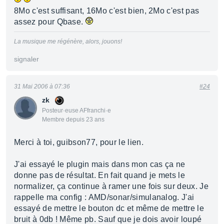
8Mo c'est suffisant, 16Mo c'est bien, 2Mo c'est pas
assez pour Qbase.
La musique me régénère, alors, jouons!
signaler
31 Mai 2006 à 07:36
#24
zk
Posteur·euse AFfranchi·e
Membre depuis 23 ans
Merci à toi, guibson77, pour le lien.
J'ai essayé le plugin mais dans mon cas ça ne
donne pas de résultat. En fait quand je mets le
normalizer, ça continue à ramer une fois sur deux. Je
rappelle ma config : AMD/sonar/simulanalog. J'ai
essayé de mettre le bouton dc et même de mettre le
bruit à 0db ! Même pb. Sauf que je dois avoir loupé