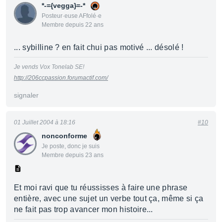
*-={vegga}=-*
Posteur·euse AFfolé·e
Membre depuis 22 ans
... sybilline ? en fait chui pas motivé ... désolé !
Je vends Vox Tonelab SE!
http://206ccpassion.forumactif.com/
signaler
01 Juillet 2004 à 18:16
#10
nonconforme
Je poste, donc je suis
Membre depuis 23 ans
Et moi ravi que tu réussisses à faire une phrase
entière, avec une sujet un verbe tout ça, même si ça
ne fait pas trop avancer mon histoire...