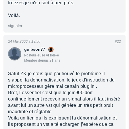
freezes je m'en sort à peu près.
Voilà.
signaler
24 Mai 2006 à 13:50
#22
guibson77
Posteur·euse AFfolé·e
Membre depuis 21 ans
Salut ZK je crois que j’ai trouvé le problème il
s’appel la dénormalisation, le jeux d’instruction du
microprocesseur gére mal certain plug in .
Bref, l’essentiel c’est que le jcm900 doit
continuellement recevoir un signal alors il faut inséré
avant lui un autre vst qui génère un très petit bruit
inaudible et réglable
Voila un lien ou ils expliquent la dénormalisation et
ils proposent un vst a télécharger, j’espère que ça