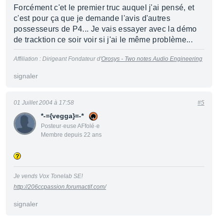
Forcément c'et le premier truc auquel j'ai pensé, et
c'est pour ça que je demande l'avis d'autres
possesseurs de P4... Je vais essayer avec la démo
de tracktion ce soir voir si j'ai le même problème...
Affiliation : Dirigeant Fondateur d'
Orosys - Two notes Audio Engineering
signaler
01 Juillet 2004 à 17:58
#5
*-={vegga}=-*
Posteur·euse AFfolé·e
Membre depuis 22 ans
Je vends Vox Tonelab SE!
http://206ccpassion.forumactif.com/
signaler