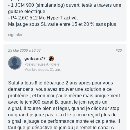
- 1 JCM 900 (simulanalog) ouvert, testé a travers une
guitare electrique
- P4 2.6C 512 Mo HyperT activé.
Ma jauge sous SL varie entre 15 et 20 % sans plus
signaler
23 Mai 2006 à 13:03
#20
guibson77
Posteur·euse AFfolé·e
Membre depuis 21 ans
Salut a tous !! je débarque 2 ans après pour vous
demander si vous avez trouver une solution a ce
problème , et ben moi j’ai le même mais uniquement
avec le jcm900 canal B, quant le jcm reçois un
signal, il tourne bien et léger, quand je click sur stop
ou quand je joue pas, c.a.d le jcm ne reçoit plus de
signal la jauge de performance monte et ça plante, il
faut que je désactive le jcm ou je remet le canal A