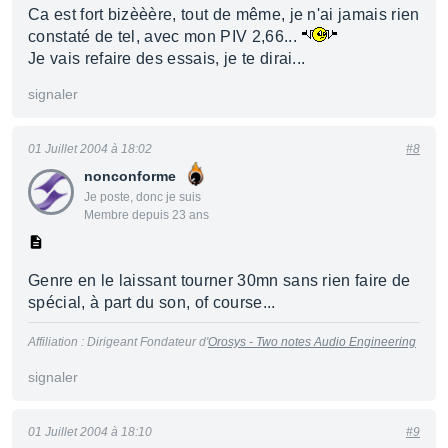
Ca est fort bizèèère, tout de même, je n'ai jamais rien
constaté de tel, avec mon PIV 2,66...
Je vais refaire des essais, je te dirai...
signaler
01 Juillet 2004 à 18:02
#8
nonconforme
Je poste, donc je suis
Membre depuis 23 ans
Genre en le laissant tourner 30mn sans rien faire de
spécial, à part du son, of course...
Affiliation : Dirigeant Fondateur d'
Orosys - Two notes Audio Engineering
signaler
01 Juillet 2004 à 18:10
#9