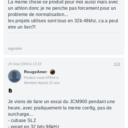
La meme chose se produit pour moi aussi mais avec
un athlon donc je ne penche pas forcement pour un
probleme de normalisation...
les projets utilises sont tous en 32b 48khz, ca a peut
etre un lien?!
signaler
24 Aout 2004 à 13:33
#19
RougeAmer
Posteur·euse AFfiné·e
Membre depuis 22 ans
Je viens de faire un essai du JCM900 pendant une
heure, avec pratiquement la meme config, pas de
surcharge...
- cubase SL2
- projet en 32 bits 96kHz