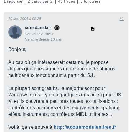
1 réponse
2 participants
494 vues
3 followers
10 Mai 2006 à 08:25
#1
sonsdanslair
Nouvel·le AFfilié·e
Membre depuis 20 ans
Bonjour,
Au cas où ça intéresserait certains, je propose
depuis quelques années un ensemble de plugins
multicanaux fonctionnant à partir du 5.1.
La plupart sont gratuits, la majorité sont pour
Windows mais il y en a quelques uns aussi pour OS
X, et ils couvrent à peu près toutes les utilisations :
contrôle des positions et des mouvements spatiaux,
effets, instruments, contrôleurs MIDI, utilitaires...
Voilà, ça se trouve à
http://acousmodules.free.fr