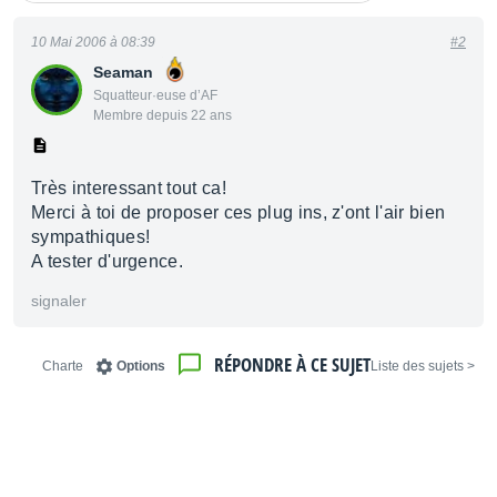
10 Mai 2006 à 08:39
#2
Seaman
Squatteur·euse d’AF
Membre depuis 22 ans
Très interessant tout ca!
Merci à toi de proposer ces plug ins, z'ont l'air bien
sympathiques!
A tester d'urgence.
signaler
RÉPONDRE À CE SUJET
Charte
Options
< Liste des sujets