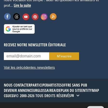
Lire la suite
prof...
RECEVEZ NOTRE NEWSLETTER ÉDITORIALE
M’inscrire
Voir les précédentes newsletters
NOUS CONTACTER
PARTICIPER
ARTISTES
OFFRE SANS PUB
DEVENIR ANNONCEUR
GLOSSAIRE
AIDE
PLAN DU SITE
ENTITYMAP
CGU
CGV
© 2000-2026 TOUS DROITS RÉSERVÉS
FR