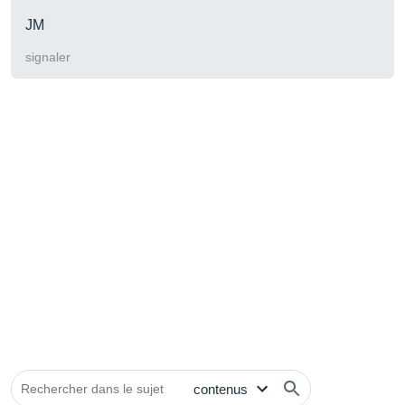
JM
signaler