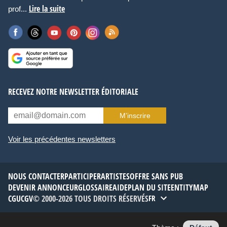
Lire la suite
prof...
RECEVEZ NOTRE NEWSLETTER ÉDITORIALE
M’inscrire
Voir les précédentes newsletters
NOUS CONTACTER
PARTICIPER
ARTISTES
OFFRE SANS PUB
DEVENIR ANNONCEUR
GLOSSAIRE
AIDE
PLAN DU SITE
ENTITYMAP
CGU
CGV
© 2000-2026 TOUS DROITS RÉSERVÉS
FR