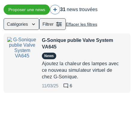
31
news trouvées
Proposer une news
Catégories
Filtrer
Effacer les filtres
G-Sonique publie Valve System
VA645
News
Ajoutez la chaleur des lampes avec
ce nouveau simulateur virtuel de
chez G-Sonique.
11/03/25
6