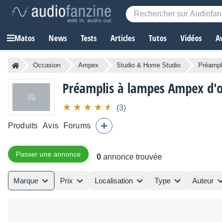
Matos
News
Tests
Articles
Tutos
Vidéos
A
Occasion
Ampex
Studio & Home Studio
Préampli
Préamplis à lampes Ampex d'o
(3)
Produits
Avis
Forums
Passer une annonce
0
annonce trouvée
Marque
Prix
Localisation
Type
Auteur