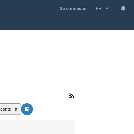
FR
Se connecter
écents