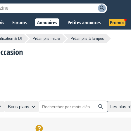
vis
Forums
Annuaires
Petites annonces
Promos
fication & DI
Préamplis micro
Préamplis à lampes
ccasion
Bons plans
Les plus r