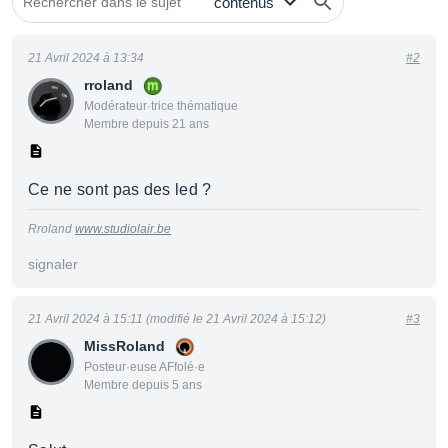
21 Avril 2024 à 13:34
#2
rroland
Modérateur·trice thématique
Membre depuis 21 ans
Ce ne sont pas des led ?
Rroland
www.studiolair.be
signaler
21 Avril 2024 à 15:11 (modifié le 21 Avril 2024 à 15:12)
#3
MissRoland
Posteur·euse AFfolé·e
Membre depuis 5 ans