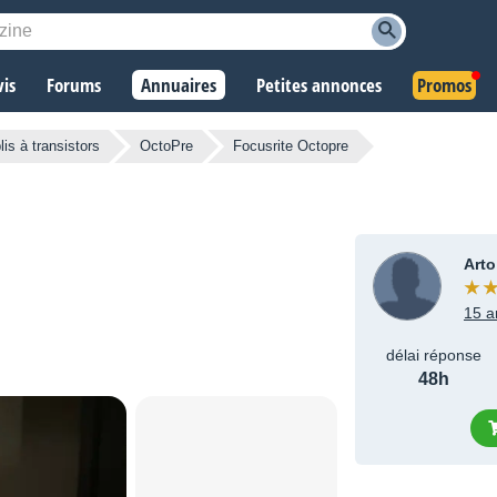
vis
Forums
Annuaires
Petites annonces
Promos
is à transistors
OctoPre
Focusrite Octopre
Arto
15 a
délai réponse
48h