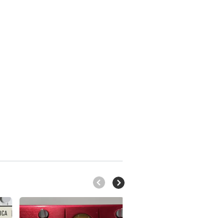
DS404
DS201
200 €
220 €
150 €
, Région Wallonne
, Région Wallonne
, Région Wallonne