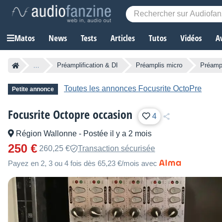
Matos
News
Tests
Articles
Tutos
Vidéos
A
...
Préamplification & DI
Préamplis micro
Préampl
Toutes les annonces Focusrite OctoPre
Petite annonce
Focusrite Octopre occasion
4
Région Wallonne
-
Postée il y a 2 mois
250 €
260,25 €
Transaction sécurisée
Payez en 2, 3 ou 4 fois dès 65,23 €/mois avec