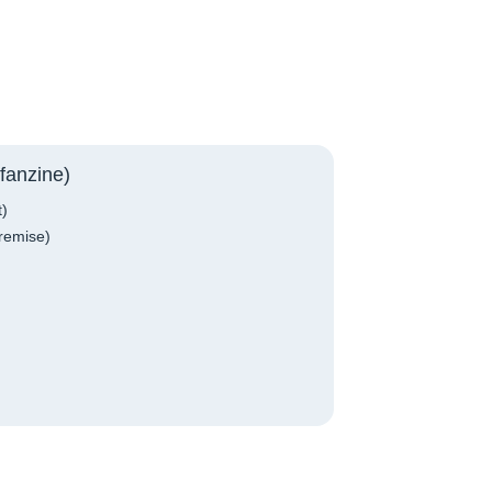
fanzine)
t)
remise)