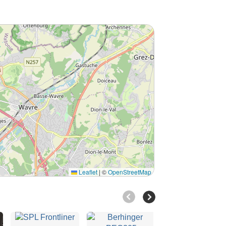
Leaflet
|
©
OpenStreetMap
TC M-ONE XL