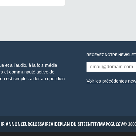
RECEVEZ NOTRE NEWSLET
 et à l’audio, à la fois média
ces et communauté active de
n est simple : aider au quotidien
Voir les précédentes new
NIR ANNONCEUR
GLOSSAIRE
AIDE
PLAN DU SITE
ENTITYMAP
CGU
CGV
© 2000