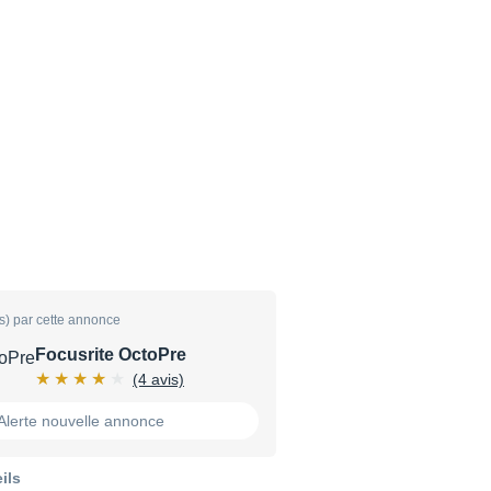
s) par cette annonce
Focusrite OctoPre
(4 avis)
Alerte nouvelle annonce
ils