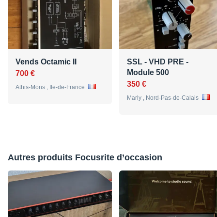
Vends Octamic II
SSL - VHD PRE -
Module 500
700 €
350 €
Athis-Mons , Ile-de-France
Marly , Nord-Pas-de-Calais
Autres produits Focusrite d’occasion