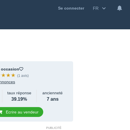
FR
Se connecter
 occasion
(1 avis)
nnonces
taux réponse
ancienneté
39.19%
7 ans
Ecrire au vendeur