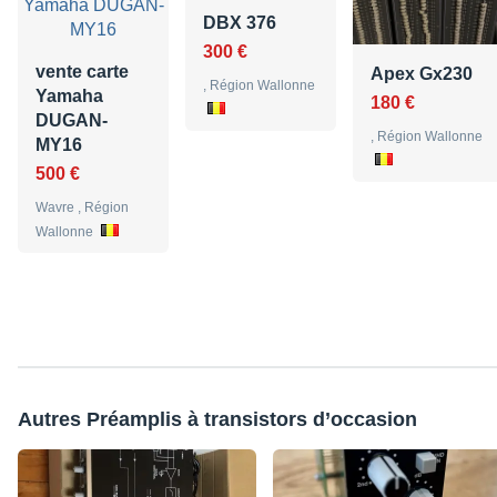
DBX 376
300 €
vente carte
Apex Gx230
, Région Wallonne
Yamaha
180 €
DUGAN-
, Région Wallonne
MY16
500 €
Wavre , Région
Wallonne
Autres Préamplis à transistors d’occasion