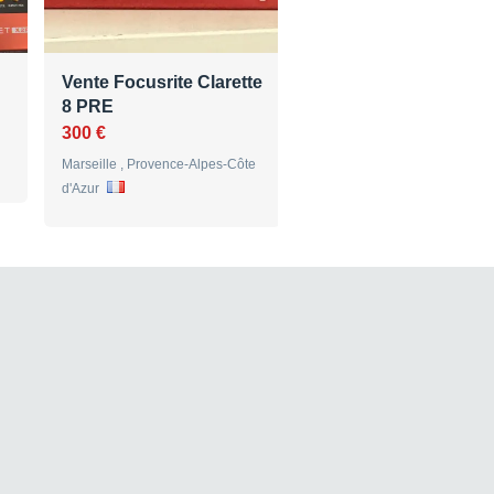
Vente Focusrite Clarette
Vente Focusrite Scarl
8 PRE
Solo 3rd …
300 €
77 €
Marseille , Provence-Alpes-Côte
Burgebrach , Bavière
d'Azur