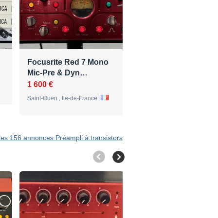
Focusrite Red 7 Mono
Pré-ampli et process
Mic-Pre & Dyn…
de dynamiq…
1 600 €
100 €
Saint-Ouen , Ile-de-France
Lonny , Champagne-Ardenne
 les 156 annonces Préampli à transistors