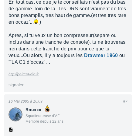
En tout cas, ce que je te conseillais n'est pas du bas
de gamme, loin de la...les DRS sont vraiment de tres
bons preamplis, tres haut de gamme.(et tres tres rare
en occaz'...
)
Apres, si tu veux un bon compresseur(separe ou
inclus dans une tranche de console), tu ne trouveras
rien dans cette tranche de prix pour ce que tu
veux...Ou alors, il y a toujours les
Drawmer 1960
ou
TLA C1 d'occaz' ...
http://palmstudio.fr
signaler
16 Mai 2005 à 16:09
#7
Rouxxx
Squatteur·euse d’AF
Membre depuis 22 ans