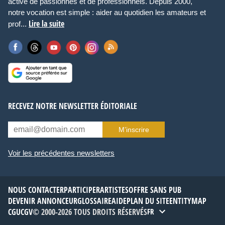
active de passionnés et de professionnels. Depuis 2000,
notre vocation est simple : aider au quotidien les amateurs et
Lire la suite
prof...
RECEVEZ NOTRE NEWSLETTER ÉDITORIALE
M’inscrire
Voir les précédentes newsletters
NOUS CONTACTER
PARTICIPER
ARTISTES
OFFRE SANS PUB
DEVENIR ANNONCEUR
GLOSSAIRE
AIDE
PLAN DU SITE
ENTITYMAP
CGU
CGV
© 2000-2026 TOUS DROITS RÉSERVÉS
FR