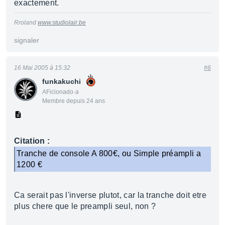
exactement.
Rroland
www.studiolair.be
signaler
16 Mai 2005 à 15:32
#6
funkakuchi
AFicionado·a
Membre depuis 24 ans
Citation :
Tranche de console A 800€, ou Simple préampli a
1200 €
Ca serait pas l'inverse plutot, car la tranche doit etre
plus chere que le preampli seul, non ?