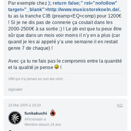
Par exemple chez
); return false;" rel="nofollow"
target="_blank">http://www.musicstorekoeln.de/,
tu as la tranche CIB (preamp+EQ+comp) pour 1200€
! Si je ne dis pas de connerie ça coutait dans les
2000-2500€ à sa sortie ;) ! Le pb est que tu peux être
sûr que dans un mois voir moins il n'y en a plus (car
quand je les ai appelé y'a une semaine il en restait
genre 7 de chaque) !
Avec ça tu ne fais pas le compromis entre la quantité
et la qualité je pense
!
VIM qui n'a jamais eu son tee-shirt...
signaler
18 Mai 2005 à 18:20
#11
funkakuchi
AFicionado·a
Membre depuis 24 ans