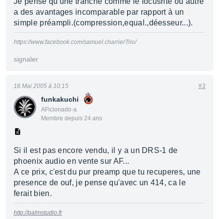
Je pense qu'une tranche comme le focusrite ou autre
a des avantages incomparable par rapport à un
simple préampli.(compression,equal.,déesseur...).
https://www.facebook.com/samuel.charrierTrio/
signaler
16 Mai 2005 à 10:15
#3
funkakuchi
AFicionado·a
Membre depuis 24 ans
Si il est pas encore vendu, il y a un DRS-1 de
phoenix audio en vente sur AF...
A ce prix, c'est du pur preamp que tu recuperes, une
presence de ouf, je pense qu'avec un 414, ca le
ferait bien.
http://palmstudio.fr