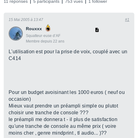
11 réponses
5 participants
753 vues
1 follower
15 Mai 2005 à 13:47
#1
Rouxxx
Squatteur·euse d’AF
Membre depuis 22 ans
L'utilisation est pour la prise de voix, couplé avec un
C414
Pour un budget avoisinant les 1000 euros ( neuf ou
occasion)
Mieux vaut prendre un préampli simple ou plutot
choisir une tranche de console ???
le préampli me donnera t - il plus de satisfaction
qu'une tranche de console au même prix ( voire
moins cher , genre mindprint , tl audio... )??