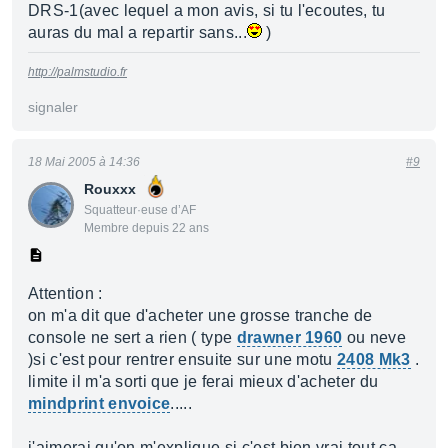
DRS-1(avec lequel a mon avis, si tu l'ecoutes, tu
auras du mal a repartir sans...
)
http://palmstudio.fr
signaler
18 Mai 2005 à 14:36
#9
Rouxxx
Squatteur·euse d’AF
Membre depuis 22 ans
Attention :
on m'a dit que d'acheter une grosse tranche de
console ne sert a rien ( type
drawner 1960
ou neve
)si c'est pour rentrer ensuite sur une motu
2408 Mk3
.
limite il m'a sorti que je ferai mieux d'acheter du
mindprint envoice
.....
j'aimerai qu'on m'explique si c'est bien vrai tout ca,