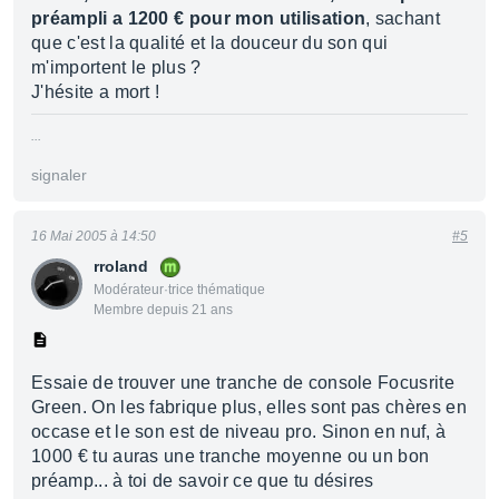
préampli a 1200 € pour mon utilisation
, sachant
que c'est la qualité et la douceur du son qui
m'importent le plus ?
J'hésite a mort !
...
signaler
16 Mai 2005 à 14:50
#5
rroland
Modérateur·trice thématique
Membre depuis 21 ans
Essaie de trouver une tranche de console Focusrite
Green. On les fabrique plus, elles sont pas chères en
occase et le son est de niveau pro. Sinon en nuf, à
1000 € tu auras une tranche moyenne ou un bon
préamp... à toi de savoir ce que tu désires