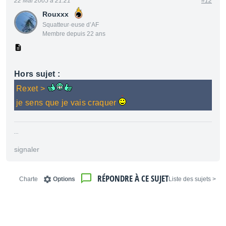
22 Mai 2005 à 21:21
#12
Rouxxx
Squatteur·euse d’AF
Membre depuis 22 ans
Hors sujet :
Rexet >
je sens que je vais craquer
...
signaler
RÉPONDRE À CE SUJET
Charte
Options
< Liste des sujets