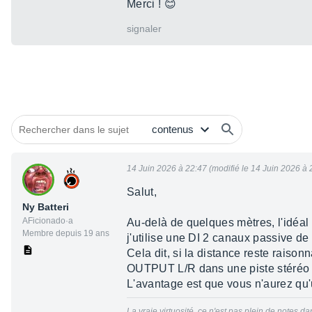
Merci ! 😊
signaler
14 Juin 2026 à 22:47 (modifié le 14 Juin 2026 à 
Salut,
Ny Batteri
AFicionado·a
Au-delà de quelques mètres, l'idéal
Membre depuis 19 ans
j'utilise une DI 2 canaux passive de
Cela dit, si la distance reste raison
OUTPUT L/R dans une piste stéréo d
L'avantage est que vous n'aurez qu'u
La vraie virtuosité, ce n'est
pas plein de notes da