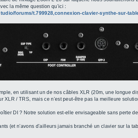
vec la même question qu'ici :
studio/forums/t.799928,connexion-clavier-synthe-sur-tab
simple, en utilisant un de nos câbles XLR (20m, une longue d
r XLR / TRS, mais ce n'est peut-être pas la meilleure solutio
îtier DI ? Notre solution est-elle envisageable sans perte de
s (et n'avons d'ailleurs jamais branché un clavier sur la ta