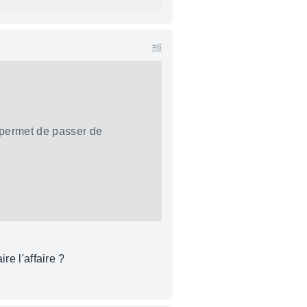
#6
I permet de passer de
re l'affaire ?