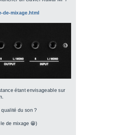
le-de-mixage.html
istance étant envisageable sur
n.
 qualité du son ?
ble de mixage 😁)