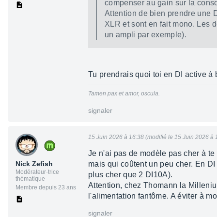
compenser au gain sur la conso
Attention de bien prendre une D
XLR et sont en fait mono. Les de
un ampli par exemple).
Tu prendrais quoi toi en DI active à 
Tamen pax et amor, oscula.
signaler
15 Juin 2026 à 16:38 (modifié le 15 Juin 2026 à 
Je n'ai pas de modèle pas cher à te
Nick Zefish
mais qui coûtent un peu cher. En DI
Modérateur·trice
plus cher que 2 DI10A).
thématique
Attention, chez Thomann la Milleniu
Membre depuis 23 ans
l'alimentation fantôme. A éviter à mo
signaler