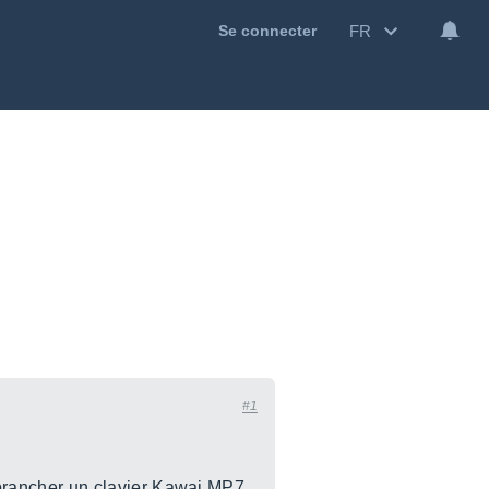
FR
Se connecter
#1
brancher un clavier Kawai MP7