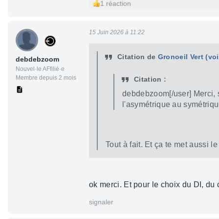
1 réaction
15 Juin 2026 à 11:22
Citation de
Gronoeil Vert
(vo
debdebzoom
Nouvel·le AFfilié·e
Membre depuis 2 mois
Citation :
debdebzoom[/user] Merci, s
l'asymétrique au symétrique
Tout à fait. Et ça te met aussi 
ok merci. Et pour le choix du DI, du c
signaler