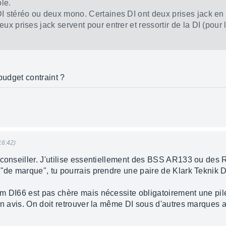
le.
I stéréo ou deux mono. Certaines DI ont deux prises jack en 
ux prises jack servent pour entrer et ressortir de la DI (pour l
budget contraint ?
16:42)
 conseiller. J'utilise essentiellement des BSS AR133 ou des R
 "de marque", tu pourrais prendre une paire de Klark Teknik
m DI66 est pas chère mais nécessite obligatoirement une pile
n avis. On doit retrouver la même DI sous d'autres marques ail