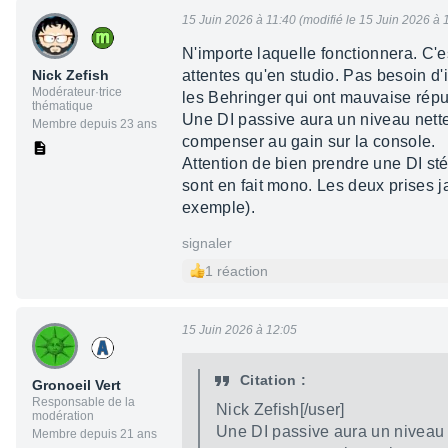
15 Juin 2026 à 11:40 (modifié le 15 Juin 2026 à 
N'importe laquelle fonctionnera. C'
Nick Zefish
attentes qu'en studio. Pas besoin d'
Modérateur·trice
les Behringer qui ont mauvaise répu
thématique
Une DI passive aura un niveau nettem
Membre depuis 23 ans
compenser au gain sur la console.
Attention de bien prendre une DI st
sont en fait mono. Les deux prises ja
exemple).
signaler
1 réaction
15 Juin 2026 à 12:05
Citation :
Gronoeil Vert
Responsable de la
Nick Zefish[/user]
modération
Une DI passive aura un niveau n
Membre depuis 21 ans