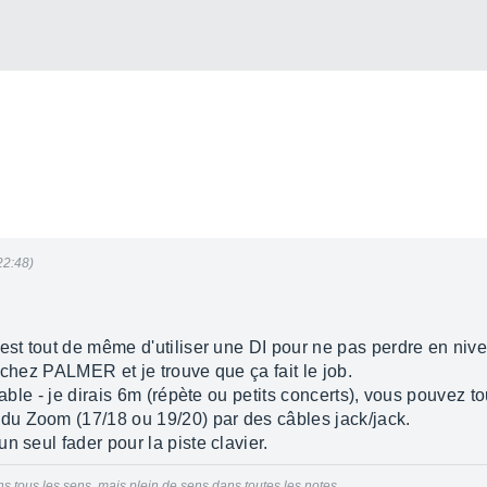
22:48)
 est tout de même d'utiliser une DI pour ne pas perdre en niv
 chez PALMER et je trouve que ça fait le job.
nable - je dirais 6m (répète ou petits concerts), vous pouvez to
u Zoom (17/18 ou 19/20) par des câbles jack/jack.
n seul fader pour la piste clavier.
ns tous les sens
, mais
plein de sens dans toutes les notes