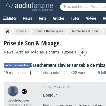
Matos
News
Tests
Articles
Tutos
Vidéos
A
Forums
Forums thématiques
Techniques du Son
Prise de Son & Mixage
News
Articles
Médias
Forums
Tutoriels
Branchement clavier sur table de mixa
aide demandée
15 réponses
4 participants
428 vues
5 fo
14 Juin 2026 à 20:22
Bonjour,
debdebzoom
Nouvel·le AFfilié·e
Nous avons acquis récemment une t