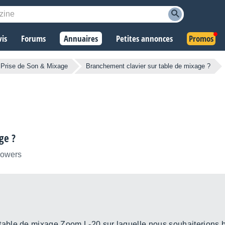
vis
Forums
Annuaires
Petites annonces
Promos
Prise de Son & Mixage
Branchement clavier sur table de mixage ?
ge ?
llowers
able de mixage Zoom L-20 sur laquelle nous souhaiterions 