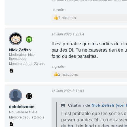
signaler
1 réaction
14 Juin 2026 à 23:04
Il est probable que les sorties du 
Nick Zefish
par des DI. Tu ne casseras rien en u
Modérateur·trice
fond ou des parasites.
thématique
Membre depuis 23 ans
signaler
2 réactions
15 Juin 2026 à 11:03
Citation de
Nick Zefish
(voir
debdebzoom
Nouvel·le AFfilié·e
Il est probable que les sorties
Membre depuis 2 mois
passer par des DI. Tu ne casser
du bruit de fond ou des parasite