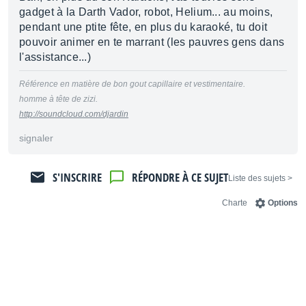
gadget à la Darth Vador, robot, Helium... au moins,
pendant une ptite fête, en plus du karaoké, tu doit
pouvoir animer en te marrant (les pauvres gens dans
l'assistance...)
Référence en matière de bon gout capillaire et vestimentaire.
homme à tête de zizi.
http://soundcloud.com/djardin
signaler
S'INSCRIRE
RÉPONDRE À CE SUJET
< Liste des sujets
Charte
Options