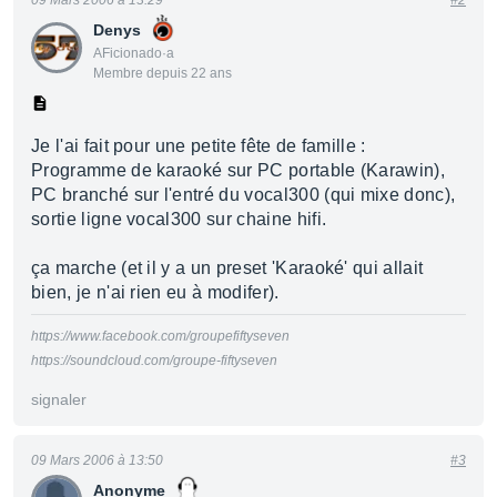
09 Mars 2006 à 13:29
#2
Denys
AFicionado·a
Membre depuis 22 ans
Je l'ai fait pour une petite fête de famille :
Programme de karaoké sur PC portable (Karawin),
PC branché sur l'entré du vocal300 (qui mixe donc),
sortie ligne vocal300 sur chaine hifi.
ça marche (et il y a un preset 'Karaoké' qui allait
bien, je n'ai rien eu à modifer).
https://www.facebook.com/groupefiftyseven
https://soundcloud.com/groupe-fiftyseven
signaler
09 Mars 2006 à 13:50
#3
Anonyme