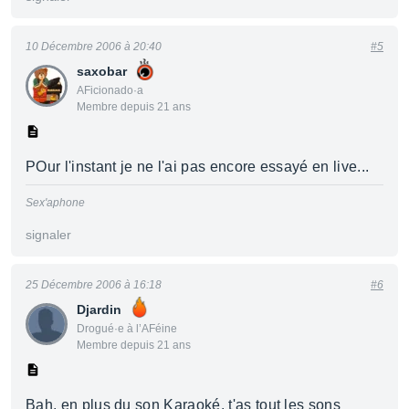
10 Décembre 2006 à 20:40
#5
saxobar
AFicionado·a
Membre depuis 21 ans
POur l'instant je ne l'ai pas encore essayé en live...
Sex'aphone
signaler
25 Décembre 2006 à 16:18
#6
Djardin
Drogué·e à l’AFéine
Membre depuis 21 ans
Bah, en plus du son Karaoké, t'as tout les sons