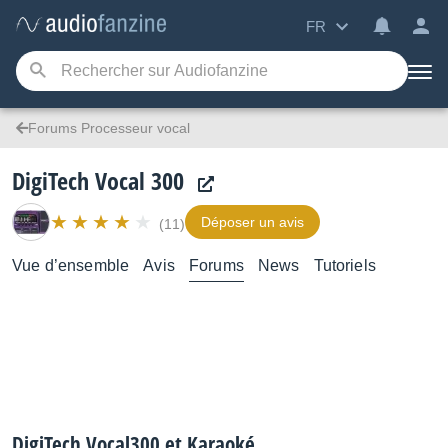
FR
Forums Processeur vocal
DigiTech Vocal 300
Déposer un avis
(11)
Vue d’ensemble
Avis
Forums
News
Tutoriels
DigiTech Vocal300 et Karaoké