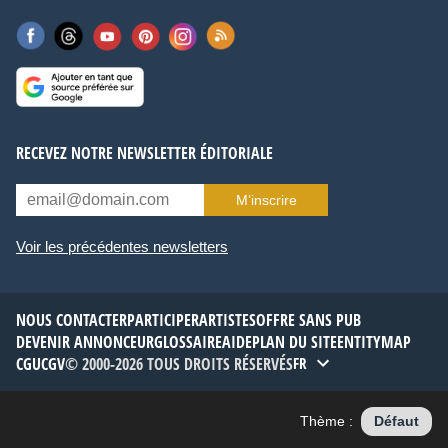
RECEVEZ NOTRE NEWSLETTER ÉDITORIALE
M’inscrire
Voir les précédentes newsletters
NOUS CONTACTER
PARTICIPER
ARTISTES
OFFRE SANS PUB
DEVENIR ANNONCEUR
GLOSSAIRE
AIDE
PLAN DU SITE
ENTITYMAP
CGU
CGV
© 2000-2026 TOUS DROITS RÉSERVÉS
FR
Thème :
Défaut