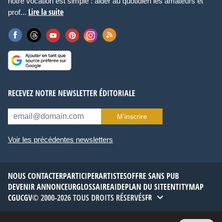
notre vocation est simple : aider au quotidien les amateurs et
Lire la suite
prof...
RECEVEZ NOTRE NEWSLETTER ÉDITORIALE
M’inscrire
Voir les précédentes newsletters
NOUS CONTACTER
PARTICIPER
ARTISTES
OFFRE SANS PUB
DEVENIR ANNONCEUR
GLOSSAIRE
AIDE
PLAN DU SITE
ENTITYMAP
CGU
CGV
© 2000-2026 TOUS DROITS RÉSERVÉS
FR