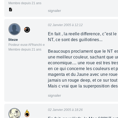
Membre depuis 21 ans
signaler
02 Janvier 2005 à 12:12
En fait , la reelle difference, c''est
liteze
NT, ce sont des guillotines...
Posteur·euse AFfranchi·e
Membre depuis 21 ans
Beaucoups proclament que le NT est
une meilleur couleur, sachant que un
economique.... une roue est tres tres
en ce qui concerne les couleurs et p
magenta et du Jaune avec une roue 
jamais un rouge deep, et ce sur tout 
Mais c vrai que la superposition de
signaler
02 Janvier 2005 à 18:26