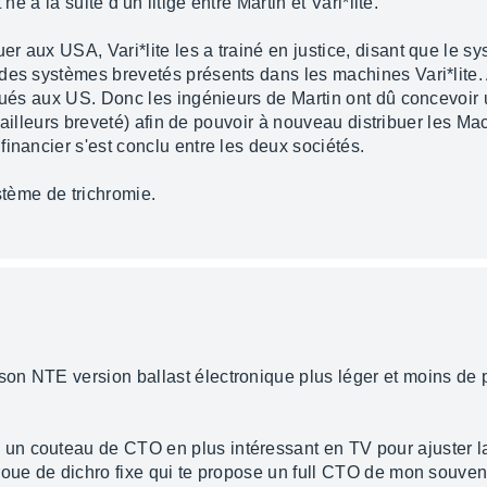
né a la suite d'un litige entre Martin et Vari*lite.
 aux USA, Vari*lite les a trainé en justice, disant que le s
 des systèmes brevetés présents dans les machines Vari*lite.
ibués aux US. Donc les ingénieurs de Martin ont dû concevoi
 d'ailleurs breveté) afin de pouvoir à nouveau distribuer les 
inancier s'est conclu entre les deux sociétés.
stème de trichromie.
son NTE version ballast électronique plus léger et moins de 
n couteau de CTO en plus intéressant en TV pour ajuster la
roue de dichro fixe qui te propose un full CTO de mon souveni