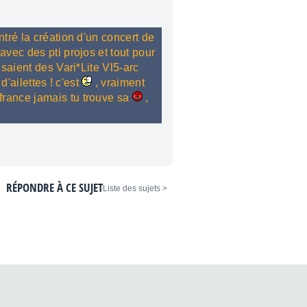
tré la création d'un concert de
avec des pti projos et tout pour
isaient des Vari*Lite Vl5-arc
d'ailettes ! c'est
, vraiment
france jamais tu trouve sa
,
RÉPONDRE À CE SUJET
< Liste des sujets