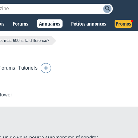
vis
Forums
Annuaires
Petites annonces
Promos
t mac 600nt: la différence?
Forums
Tutoriels
llower
e un de vous pourra surement me répondre: