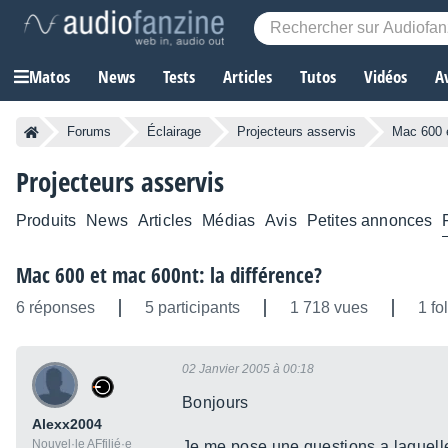
Matos
News
Tests
Articles
Tutos
Vidéos
A
Forums
Éclairage
Projecteurs asservis
Mac 600 e
Projecteurs asservis
Produits
News
Articles
Médias
Avis
Petites annonces
Mac 600 et mac 600nt: la différence?
6 réponses
5 participants
1 718 vues
1 fo
02 Janvier 2005 à 00:18
Bonjours
Alexx2004
Nouvel·le AFfilié·e
Je me pose une questions a laquell