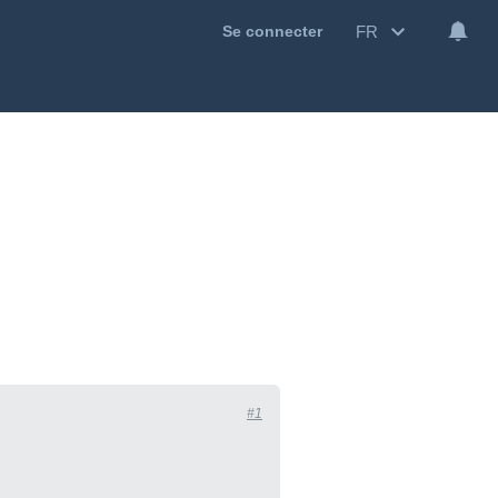
FR
Se connecter
#1