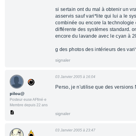
si sertain ont du mal à obtenir un v
asservis sauf vari*lite qui lui a le 
combinée ou encore la technologie
différente des systèmes standard. o
encore du lavande avec le cyan à 20
g des photos des intérieurs des vari*
signaler
03 Janvier 2005 à 16:04
Perso, je n'utilise que des version
pilou@
Posteur·euse AFfiné·e
Membre depuis 22 ans
signaler
03 Janvier 2005 à 23:47