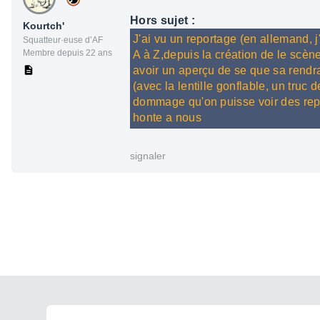
Hors sujet :
Kourtch'
J'ai vu un reportage (en allemand, j'
Squatteur·euse d’AF
Membre depuis 22 ans
A à Z,depuis la création de le scène
avoir un aperçu de se que sa rendrai
(avec la lentille gonflable, un truc 
dommage qu'on puisse voir des repo
honte a nous
signaler