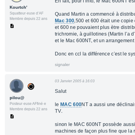
En fait, pour l'info, le Mac 600NT est 
Kourtch'
Squatteur·euse d’AF
Quand Martin a commencé à distribuer
Membre depuis 22 ans
Mac 300
,500 et 600 était une copie
et 600 ne pouvaient plus ètre distr
trichromie, à guillotines (Martin l'a
et le Mac 600NT, et un arrangement f
Donc en ccl la différence c'est le sy
signaler
03 Janvier 2005 à 16:03
Salut
pilou@
Posteur·euse AFfiné·e
le
MAC 600
NT a aussi une déclinai
Membre depuis 22 ans
TV.
sinon le MAC 600NT possède aussi u
machines de façon plus fine que la 