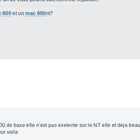
 600
et un
mac 600
nt?
e
600 de base elle n'est pas exelente sur le NT elle et deja bea
ur voila