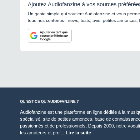
Ajoutez Audiofanzine à vos sources préférée
Un geste simple qui soutient Audiofanzine et vous permet
tous nos contenus : news, tests, avis, petites annonces, 
QU’EST-CE QU’AUDIOFANZINE ?
Audiofanzine est une plateforme en ligne dédiée à la musique
spécialisé, site de petites annonces, base de connaissan
passionnés et de professionnels. Depuis 2000, notre vocatio
les amateurs et prof...
Lire la suite