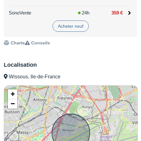
SonoVente
24h
359 €
Acheter neuf
Charte
Conseils
Localisation
Wissous, Ile-de-France
+
−