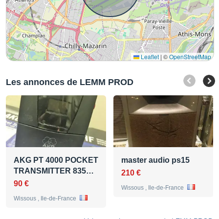
Leaflet
|
©
OpenStreetMap
Les annonces de LEMM PROD
AKG PT 4000 POCKET
master audio ps15
TRANSMITTER 835…
210 €
90 €
Wissous , Ile-de-France
Wissous , Ile-de-France