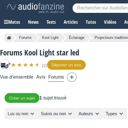
Matos
News
Tests
Articles
Tutos
Vidéos
A
Forums
Kool Light
Éclairage
Projecteurs traditio
Forums Kool Light star led
Déposer un avis
(2)
Vue d’ensemble
Avis
Forums
1
sujet trouvé
Créer un sujet
Lus ou non
Suivis ou non
Auteurs
Types