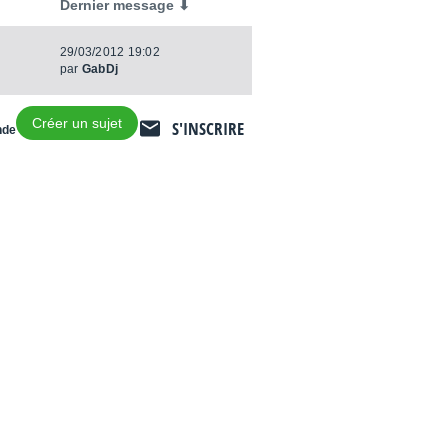
Dernier message ⬇
29/03/2012 19:02
par
GabDj
Créer un sujet
S'INSCRIRE
nde