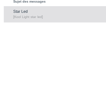
Sujet des messages
Star Led
[
]
star led
Kool Light