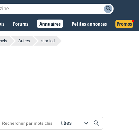
vis
Forums
Annuaires
Petites annonces
Promos
nnels
Autres
star led