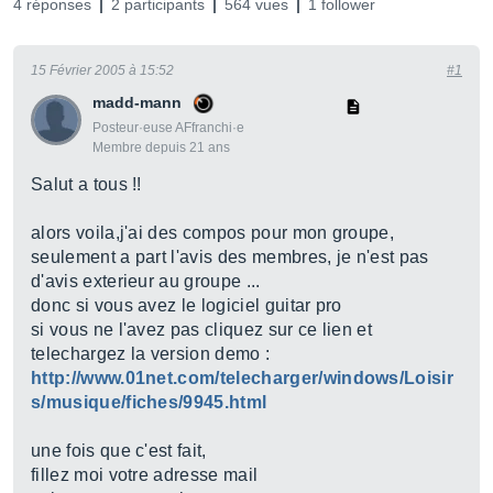
4 réponses
2 participants
564 vues
1 follower
15 Février 2005 à 15:52
#1
madd-mann
Posteur·euse AFfranchi·e
Membre depuis 21 ans
Salut a tous !!
alors voila,j'ai des compos pour mon groupe,
seulement a part l'avis des membres, je n'est pas
d'avis exterieur au groupe ...
donc si vous avez le logiciel guitar pro
si vous ne l'avez pas cliquez sur ce lien et
telechargez la version demo :
http://www.01net.com/telecharger/windows/Loisir
s/musique/fiches/9945.html
une fois que c'est fait,
fillez moi votre adresse mail