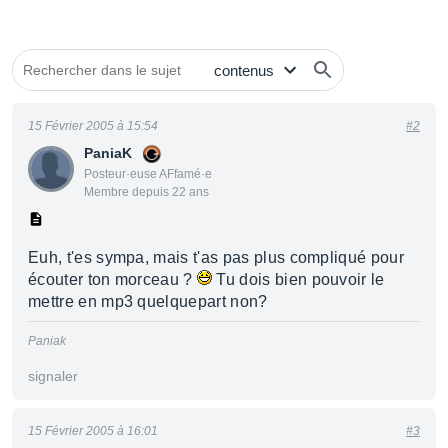
15 Février 2005 à 15:54
#2
PaniaK
Posteur·euse AFfamé·e
Membre depuis 22 ans
Euh, t'es sympa, mais t'as pas plus compliqué pour
écouter ton morceau ?
Tu dois bien pouvoir le
mettre en mp3 quelquepart non?
Paniak
signaler
15 Février 2005 à 16:01
#3