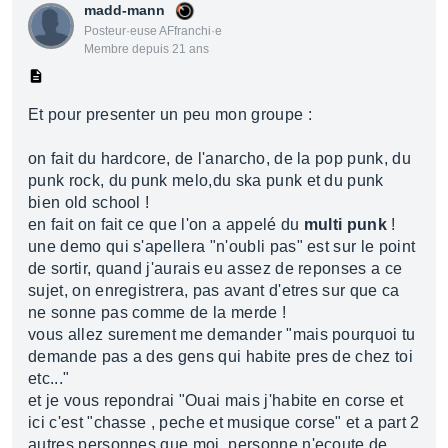
madd-mann
Posteur·euse AFfranchi·e
Membre depuis 21 ans
Et pour presenter un peu mon groupe :
on fait du hardcore, de l'anarcho, de la pop punk, du
punk rock, du punk melo,du ska punk et du punk
bien old school !
en fait on fait ce que l'on a appelé du
multi punk
!
une demo qui s'apellera "n'oubli pas" est sur le point
de sortir, quand j'aurais eu assez de reponses a ce
sujet, on enregistrera, pas avant d'etres sur que ca
ne sonne pas comme de la merde !
vous allez surement me demander "mais pourquoi tu
demande pas a des gens qui habite pres de chez toi
etc..."
et je vous repondrai "Ouai mais j'habite en corse et
ici c'est "chasse , peche et musique corse" et a part 2
autres personnes que moi, personne n'ecoute de