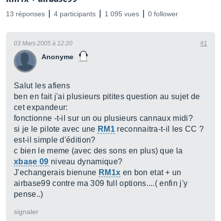
13 réponses
4 participants
1 095 vues
0 follower
03 Mars 2005 à 12:20
#1
Anonyme
Salut les afiens
ben en fait j'ai plusieurs pitites question au sujet de
cet expandeur:
fonctionne -t-il sur un ou plusieurs cannaux midi?
si je le pilote avec une
RM1
reconnaitra-t-il les CC ?
est-il simple d'édition?
c bien le meme (avec des sons en plus) que la
xbase 09
niveau dynamique?
J'echangerais bienune
RM1x
en bon etat + un
airbase99 contre ma 309 full options....( enfin j'y
pense..)
signaler