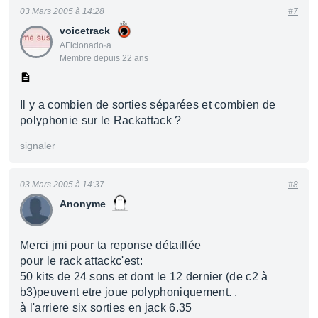
03 Mars 2005 à 14:28
#7
voicetrack
AFicionado·a
Membre depuis 22 ans
Il y a combien de sorties séparées et combien de
polyphonie sur le Rackattack ?
signaler
03 Mars 2005 à 14:37
#8
Anonyme
Merci jmi pour ta reponse détaillée
pour le rack attackc'est:
50 kits de 24 sons et dont le 12 dernier (de c2 à
b3)peuvent etre joue polyphoniquement. .
à l'arriere six sorties en jack 6.35