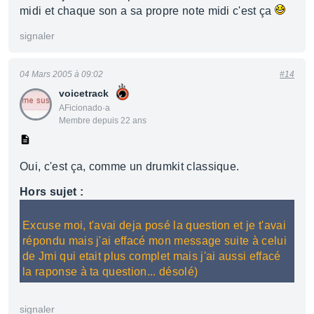
midi et chaque son a sa propre note midi c'est ça
signaler
04 Mars 2005 à 09:02
#14
voicetrack
AFicionado·a
Membre depuis 22 ans
Oui, c'est ça, comme un drumkit classique.
Hors sujet :
Excuse moi, t'avai deja posé la question et je t'avai
répondu mais j'ai effacé mon message suite à celui
de Jmi qui etait plus complet mais j'ai aussi effacé
la raponse à ta question... désolé)
signaler