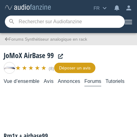
FR
Forums Synthétiseur analogique en rack
JoMoX AirBase 99
Déposer un avis
(8)
Vue d’ensemble
Avis
Annonces
Forums
Tutoriels
Rm1x + airbase99