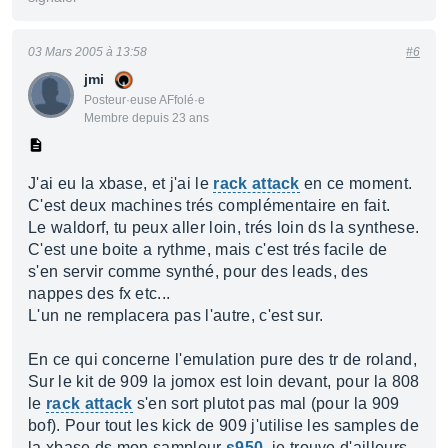
03 Mars 2005 à 13:58
#6
jmi
Posteur·euse AFfolé·e
Membre depuis 23 ans
J'ai eu la xbase, et j'ai le
rack attack
en ce moment.
C'est deux machines trés complémentaire en fait.
Le waldorf, tu peux aller loin, trés loin ds la synthese.
C'est une boite a rythme, mais c'est trés facile de
s'en servir comme synthé, pour des leads, des
nappes des fx etc...
L'un ne remplacera pas l'autre, c'est sur.
En ce qui concerne l'emulation pure des tr de roland,
Sur le kit de 909 la jomox est loin devant, pour la 808
le
rack attack
s'en sort plutot pas mal (pour la 909
bof). Pour tout les kick de 909 j'utilise les samples de
la xbase ds mon sampleur
s950
. je trouve d'ailleurs