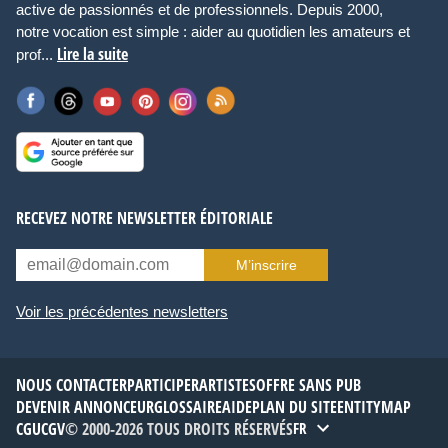
active de passionnés et de professionnels. Depuis 2000,
notre vocation est simple : aider au quotidien les amateurs et
Lire la suite
prof...
RECEVEZ NOTRE NEWSLETTER ÉDITORIALE
M’inscrire
Voir les précédentes newsletters
NOUS CONTACTER
PARTICIPER
ARTISTES
OFFRE SANS PUB
DEVENIR ANNONCEUR
GLOSSAIRE
AIDE
PLAN DU SITE
ENTITYMAP
CGU
CGV
© 2000-2026 TOUS DROITS RÉSERVÉS
FR