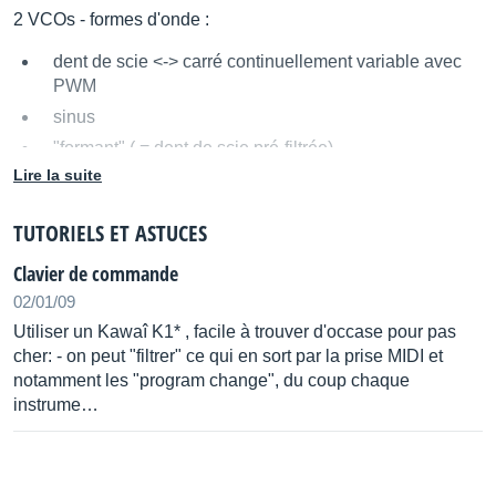
2 VCOs - formes d'onde :
dent de scie <-> carré continuellement variable avec
PWM
sinus
"formant" ( = dent de scie pré-filtrée)
Lire la suite
bruit blanc, rose ou bleu (?)
2 entrées audio
TUTORIELS ET ASTUCES
mixage réglable et modulable (LFO, enveloppe)
Clavier de commande
modulateur en anneau
02/01/09
VCF multimode 12 dB / octave :
Utiliser un Kawaî K1* , facile à trouver d'occase pour pas
cher: - on peut "filtrer" ce qui en sort par la prise MIDI et
passe haut, passe bas, passe bande, "passe tout".
notamment les "program change", du coup chaque
fréquence de coupure modulable (enveloppe ou LFOs)
instrume…
résonance modulable (idem)
VCA :