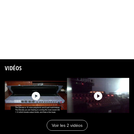
3 sorties stéréo + prise casque
niveau réglable et modulable
panoramique réglable et modulable
2 enveloppes ADSR
2 LFO :
sinus, carré, dent de scie, sample & hold, aléatoire
2 modes normal et "fast".
VIDÉOS
delay réglable
synchro clavier ou MIDI clock
Portamento polyphonique et "preglide" à l'attaque de la
note
Arpégiateur 7 modes (up, down, random etc..)
Joystick assignable en X - Y à toute modulation interne
(mod. wheel, pitch bend, fréquence de coupure, résonance,
Voir les 2 vidéos
LFO etc..)