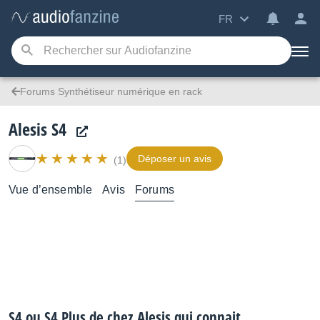
FR
Forums Synthétiseur numérique en rack
Alesis S4
Déposer un avis
(1)
Vue d’ensemble
Avis
Forums
S4 ou S4 Plus de chez Alesis qui connait