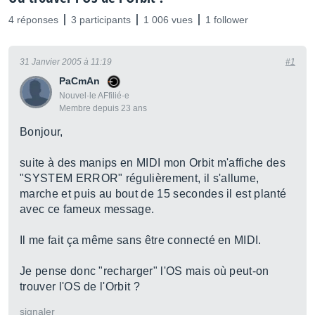
4 réponses
3 participants
1 006 vues
1 follower
31 Janvier 2005 à 11:19
#1
PaCmAn
Nouvel·le AFfilié·e
Membre depuis 23 ans
Bonjour,
suite à des manips en MIDI mon Orbit m'affiche des
"SYSTEM ERROR" régulièrement, il s'allume,
marche et puis au bout de 15 secondes il est planté
avec ce fameux message.
Il me fait ça même sans être connecté en MIDI.
Je pense donc "recharger" l'OS mais où peut-on
trouver l'OS de l'Orbit ?
signaler