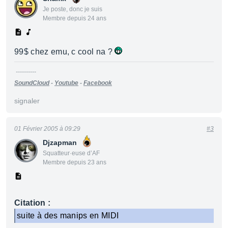
Je poste, donc je suis
Membre depuis 24 ans
99$ chez emu, c cool na ?
----------
SoundCloud
-
Youtube
-
Facebook
signaler
01 Février 2005 à 09:29
#3
Djzapman
Squatteur·euse d’AF
Membre depuis 23 ans
Citation :
suite à des manips en MIDI