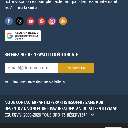
notre vocation est simple : aider au quotidien les amateurs et
Lire la suite
prof...
RECEVEZ NOTRE NEWSLETTER ÉDITORIALE
M’inscrire
Voir les précédentes newsletters
NOUS CONTACTER
PARTICIPER
ARTISTES
OFFRE SANS PUB
DEVENIR ANNONCEUR
GLOSSAIRE
AIDE
PLAN DU SITE
ENTITYMAP
CGU
CGV
© 2000-2026 TOUS DROITS RÉSERVÉS
FR