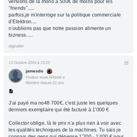
versions de la mono à 500€ de moins pour les
"friends".....
parfois,je m'interroge sur la politique commerciale
d'Elektron....
n'oublions pas que notre passion alimente un
bizness.....
signaler
13 Octobre 2004 à 13:23
#6
jamesdo
Posteur·euse AFfamé·e
Membre depuis 22 ans
J'ai payé ma no48 700€, c'est juste les quelques
derniers exemplaire qui été facturé à 1'000 €
Collector oblige, là le prix n'a plus rien à voir avec
les qualités techniques de la machines. Tu sais je
connais des gens qui dépense 1'200 - 1'400 € pour