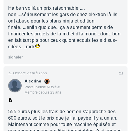
Ha ben voilà un prix raisonnable.....
non....sérieusement les gars de chez elektron là ils
ont abusé pour les plans ninja et edition
finale.....enfin quoique...ça a surement permis de
financer les projets de la md et d'la mono...donc ben
en fait tant pis pour ceux qu'ont acquis les sid sus-
citées....mdr
signaler
12 Octobre 2004 à 16:21
#3
Alcorine
Posteur·euse AFfolé·e
Membre depuis 23 ans
555 euros plus les frais de port on s'approche des
600 euros, soit le prix que je l'ai payée il y a un an.
Maintenant comme pour toute machine épuisée et
reconnue pour ses qualités indéniables c'est sûr que