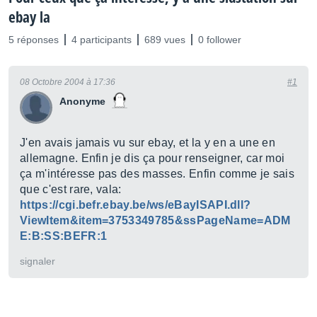
ebay la
5 réponses
4 participants
689 vues
0 follower
08 Octobre 2004 à 17:36
#1
Anonyme
J'en avais jamais vu sur ebay, et la y en a une en
allemagne. Enfin je dis ça pour renseigner, car moi
ça m'intéresse pas des masses. Enfin comme je sais
que c'est rare, vala:
https://cgi.befr.ebay.be/ws/eBayISAPI.dll?
ViewItem&item=3753349785&ssPageName=ADM
E:B:SS:BEFR:1
signaler