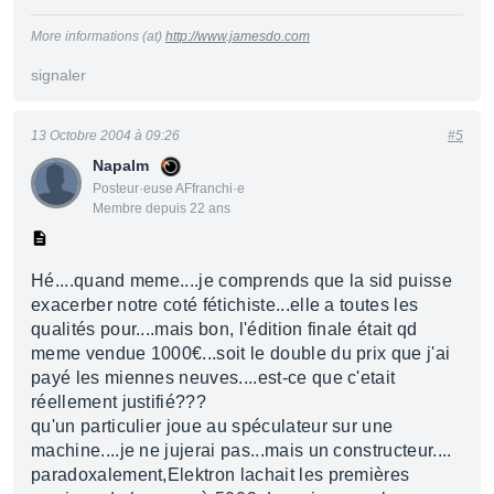
More informations (at)
http://www.jamesdo.com
signaler
13 Octobre 2004 à 09:26
#5
Napalm
Posteur·euse AFfranchi·e
Membre depuis 22 ans
Hé....quand meme....je comprends que la sid puisse
exacerber notre coté fétichiste...elle a toutes les
qualités pour....mais bon, l'édition finale était qd
meme vendue 1000€...soit le double du prix que j'ai
payé les miennes neuves....est-ce que c'etait
réellement justifié???
qu'un particulier joue au spéculateur sur une
machine....je ne jujerai pas...mais un constructeur....
paradoxalement,Elektron lachait les premières