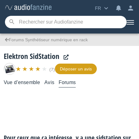
FR
Forums Synthétiseur numérique en rack
Elektron SidStation
Déposer un avis
(7)
Vue d’ensemble
Avis
Forums
Pour ceux que ça intéresse, y a une sidstation sur